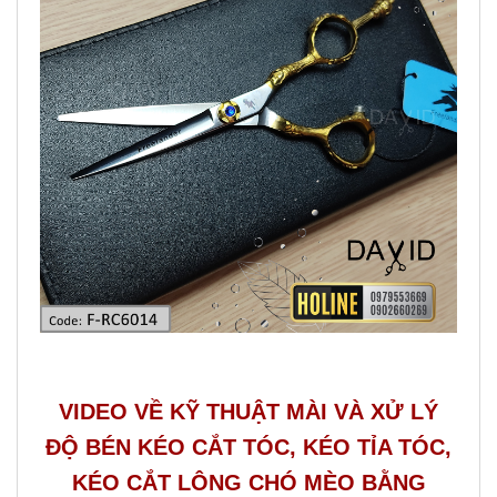
VIDEO VỀ KỸ THUẬT MÀI VÀ XỬ LÝ
ĐỘ BÉN KÉO CẮT TÓC, KÉO TỈA TÓC,
KÉO CẮT LÔNG CHÓ MÈO BẰNG