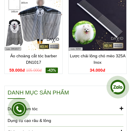
Áo choàng cắt tóc barber
Lược chải lông chó mèo 325A
DN1017
Inox
59.000đ
34.000đ
105.000đ
-43%
DANH MỤC SẢN PHẨM
Dụng cụ làm tóc
Dụng cụ cạo râu & lông