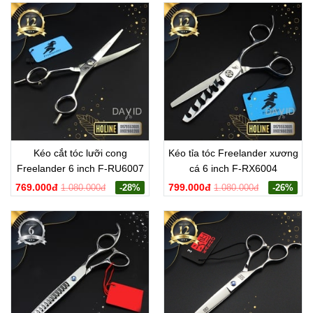
Kéo cắt tóc lưỡi cong
Kéo tỉa tóc Freelander xương
Freelander 6 inch F-RU6007
cá 6 inch F-RX6004
769.000đ
799.000đ
1.080.000đ
-28%
1.080.000đ
-26%