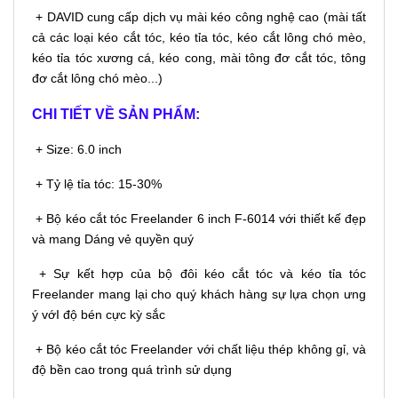
+ DAVID cung cấp dịch vụ mài kéo công nghệ cao (mài tất
cả các loại kéo cắt tóc, kéo tỉa tóc, kéo cắt lông chó mèo,
kéo tỉa tóc xương cá, kéo cong, mài tông đơ cắt tóc, tông
đơ cắt lông chó mèo...)
CHI TIẾT VỀ SẢN PHẨM:
+ Size: 6.0 inch
+ Tỷ lệ tỉa tóc: 15-30%
+ Bộ kéo cắt tóc Freelander 6 inch F-6014 với thiết kế đẹp
và mang Dáng vẻ quyền quý
+ Sự kết hợp của bộ đôi kéo cắt tóc và kéo tỉa tóc
Freelander mang lại cho quý khách hàng sự lựa chọn ưng
ý vớI độ bén cực kỳ sắc
+ Bộ kéo cắt tóc Freelander với chất liệu thép không gỉ, và
độ bền cao trong quá trình sử dụng