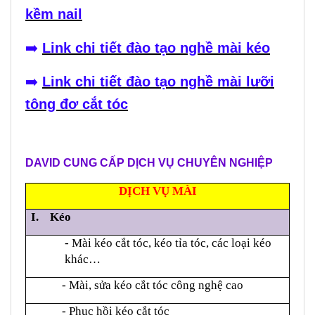
kềm nail
➡️
Link chi tiết đào tạo nghề mài kéo
➡️
Link chi tiết đào tạo nghề mài lưỡi
tông đơ cắt tóc
DAVID CUNG CẤP DỊCH VỤ CHUYÊN NGHIỆP
DỊCH VỤ MÀI
I. Kéo
- Mài kéo cắt tóc, kéo tỉa tóc, các loại kéo
khác…
- Mài, sửa kéo cắt tóc công nghệ cao
- Phục hồi kéo cắt tóc