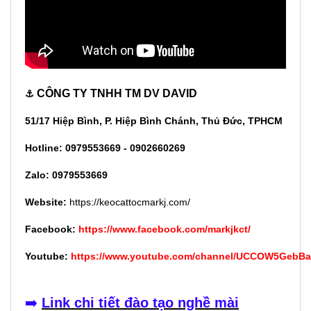
CÔNG TY TNHH TM DV DAVID
⚓
51/17 Hiệp Bình, P. Hiệp Bình Chánh, Thủ Đức, TPHCM
Hotline: 0979553669 - 0902660269
Zalo: 0979553669
Website:
https://keocattocmarkj.com/
Facebook:
https://www.facebook.com/markjkct/
Youtube:
https://www.youtube.com/channel/UCCOW5GebB
➡️
Link chi tiết đào tạo nghề mài