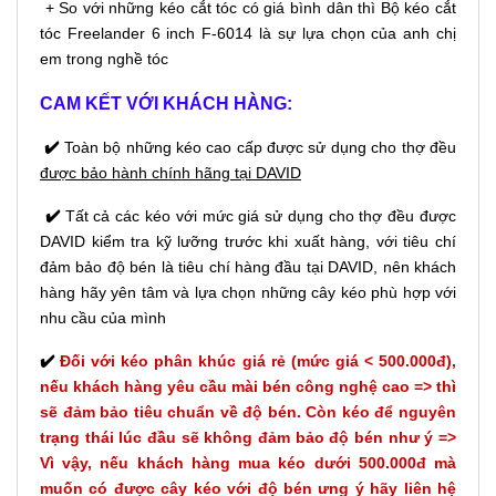
+ So với những kéo cắt tóc có giá bình dân thì Bộ kéo cắt
tóc Freelander 6 inch F-6014 là sự lựa chọn của anh chị
em trong nghề tóc
CAM KẾT VỚI KHÁCH HÀNG:
✔️
Toàn bộ những kéo cao cấp được sử dụng cho thợ đều
được bảo hành chính hãng tại DAVID
✔️
Tất cả các kéo với mức giá sử dụng cho thợ đều được
DAVID kiểm tra kỹ lưỡng trước khi xuất hàng, với tiêu chí
đảm bảo độ bén là tiêu chí hàng đầu tại DAVID, nên khách
hàng hãy yên tâm và lựa chọn những cây kéo phù hợp với
nhu cầu của mình
✔️
Đối với kéo phân khúc giá rẻ (mức giá < 500.000đ),
nếu khách hàng yêu cầu mài bén công nghệ cao => thì
sẽ đảm bảo tiêu chuẩn về độ bén. Còn kéo để nguyên
trạng thái lúc đầu sẽ không đảm bảo độ bén như ý =>
Vì vậy, nếu khách hàng mua kéo dưới 500.000đ mà
muốn có được cây kéo với độ bén ưng ý hãy liên hệ