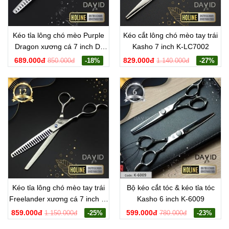
Kéo tỉa lông chó mèo Purple
Kéo cắt lông chó mèo tay trái
Dragon xương cá 7 inch D-
Kasho 7 inch K-LC7002
RX7003
689.000đ
829.000đ
850.000đ
-18%
1.140.000đ
-27%
Kéo tỉa lông chó mèo tay trái
Bộ kéo cắt tóc & kéo tỉa tóc
Freelander xương cá 7 inch F-
Kasho 6 inch K-6009
LX7001
859.000đ
599.000đ
1.150.000đ
-25%
780.000đ
-23%