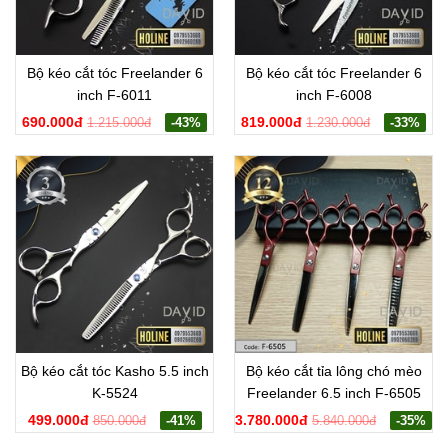
Bộ kéo cắt tóc Freelander 6
Bộ kéo cắt tóc Freelander 6
inch F-6011
inch F-6008
690.000đ
819.000đ
1.215.000đ
-43%
1.230.000đ
-33%
Bộ kéo cắt tóc Kasho 5.5 inch
Bộ kéo cắt tỉa lông chó mèo
K-5524
Freelander 6.5 inch F-6505
499.000đ
3.780.000đ
850.000đ
-41%
5.840.000đ
-35%