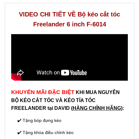
VIDEO CHI TIẾT VỀ Bộ kéo cắt tóc
Freelander 6 inch F-6014
KHUYẾN MÃI ĐẶC BIỆT
KHI MUA NGUYÊN
BỘ KÉO CẮT TÓC VÀ KÉO TỈA TÓC
FREELANDER
tại DAVID
(HÀNG CHÍNH HÃNG)
:
✔️ Tặng bóp đựng kéo
✔️ Tặng khóa điều chỉnh kéo