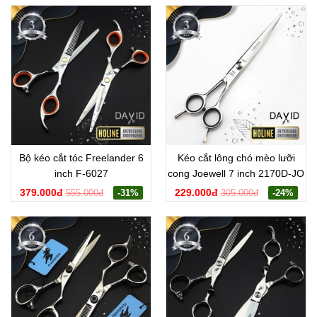
Bộ kéo cắt tóc Freelander 6
Kéo cắt lông chó mèo lưỡi
inch F-6027
cong Joewell 7 inch 2170D-JO
379.000đ
229.000đ
555.000đ
-31%
305.000đ
-24%