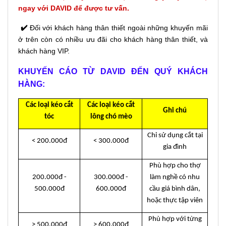
ngay với DAVID để được tư vấn.
✔️
Đối với khách hàng thân thiết ngoài những khuyến mãi
ở trên còn có nhiều ưu đãi cho khách hàng thân thiết, và
khách hàng VIP.
KHUYẾN CÁO TỪ DAVID ĐẾN QUÝ KHÁCH
HÀNG:
Các loại kéo cắt
Các loại kéo cắt
Ghi chú
tóc
lông chó mèo
Chỉ sử dụng cắt tại
< 200.000đ
< 300.000đ
gia đình
Phù hợp cho thợ
200.000đ -
300.000đ -
làm nghề có nhu
500.000đ
600.000đ
cầu giá bình dân,
hoặc thực tập viên
Phù hợp với từng
> 500.000đ
> 600.000đ