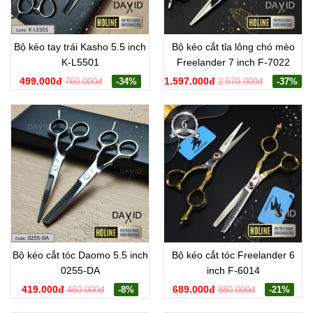
Bộ kéo tay trái Kasho 5.5 inch
Bộ kéo cắt tỉa lông chó mèo
K-L5501
Freelander 7 inch F-7022
499.000đ
1.597.000đ
760.000đ
-34%
2.570.000đ
-37%
Bộ kéo cắt tóc Daomo 5.5 inch
Bộ kéo cắt tóc Freelander 6
0255-DA
inch F-6014
419.000đ
689.000đ
460.000đ
-8%
880.000đ
-21%