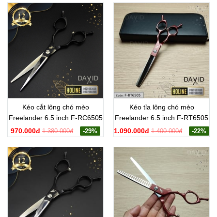
Kéo cắt lông chó mèo
Kéo tỉa lông chó mèo
Freelander 6.5 inch F-RC6505
Freelander 6.5 inch F-RT6505
970.000đ
1.090.000đ
1.380.000đ
-29%
1.400.000đ
-22%