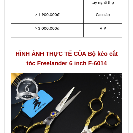
tay nghề thợ
> 1.900.000đ
Cao cấp
> 3.000.000đ
VIP
HÌNH ẢNH THỰC TẾ CỦA Bộ kéo cắt
tóc Freelander 6 inch F-6014