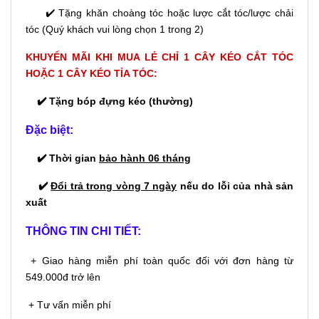
✔️ Tặng khăn choàng tóc hoặc lược cắt tóc/lược chải
tóc (Quý khách vui lòng chọn 1 trong 2)
KHUYẾN MÃI KHI MUA LẺ CHỈ 1 CÂY KÉO CẮT TÓC
HOẶC 1 CÂY KÉO TỈA TÓC:
✔️ Tặng bóp đựng kéo (thường)
Đặc biệt:
✔️ Thời gian
bảo hành 06 tháng
✔️
Đổi trả trong vòng 7 ngày
nếu do lỗi của nhà sản
xuất
THÔNG TIN CHI TIẾT:
+ Giao hàng miễn phí toàn quốc đối với đơn hàng từ
549.000đ trở lên
+ Tư vấn miễn phí