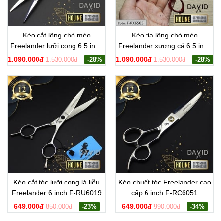
Kéo cắt lông chó mèo
Kéo tỉa lông chó mèo
Freelander lưỡi cong 6.5 inch
Freelander xương cá 6.5 inch
F-RD6505
F-RX6505
1.090.000đ
1.090.000đ
1.530.000đ
-28%
1.530.000đ
-28%
Kéo cắt tóc lưỡi cong lá liễu
Kéo chuốt tóc Freelander cao
Freelander 6 inch F-RU6019
cấp 6 inch F-RC6051
649.000đ
649.000đ
850.000đ
-23%
990.000đ
-34%