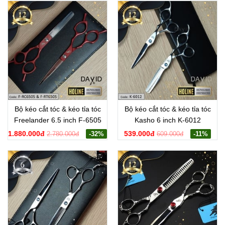
Bộ kéo cắt tóc & kéo tỉa tóc
Bộ kéo cắt tóc & kéo tỉa tóc
Freelander 6.5 inch F-6505
Kasho 6 inch K-6012
1.880.000đ
539.000đ
2.780.000đ
-32%
609.000đ
-11%