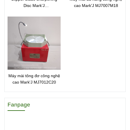
Disc Mark'J
cao Mark'J MJ7007M18
70051MJSP1270
Máy mài tông đơ công nghệ
cao Mark'J MJ7012C20
Fanpage