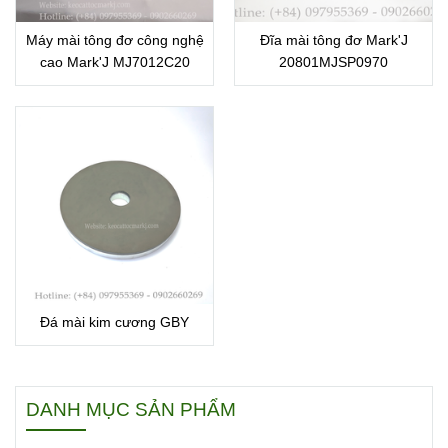
Máy mài tông đơ công nghệ
Đĩa mài tông đơ Mark'J
cao Mark'J MJ7012C20
20801MJSP0970
Đá mài kim cương GBY
DANH MỤC SẢN PHẨM