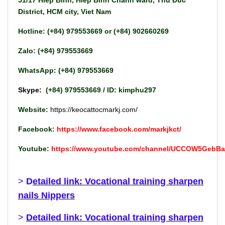
District, HCM city, Viet Nam
Hotline: (+84) 979553669 or (+84) 902660269
Zalo: (+84) 979553669
WhatsApp: (+84) 979553669
Skype:
(+84) 979553669 / ID: kimphu297
Website:
https://keocattocmarkj.com/
Facebook:
https://www.facebook.com/markjkct/
Youtube:
https://www.youtube.com/channel/UCCOW5GebB
>
D
etailed link: Vocational training sharpen
nails Nippers
>
Detailed link: Vocational training sharpen