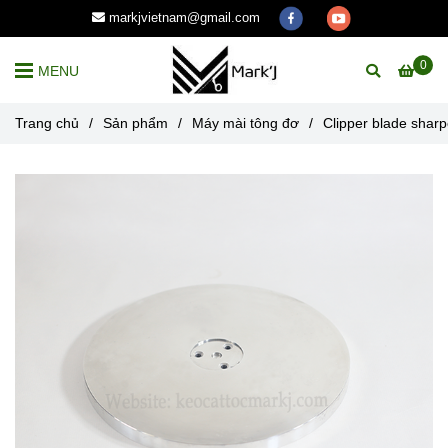
markjvietnam@gmail.com
0
MENU
Trang chủ
/
Sản phẩm
/
Máy mài tông đơ
/
Clipper blade sha