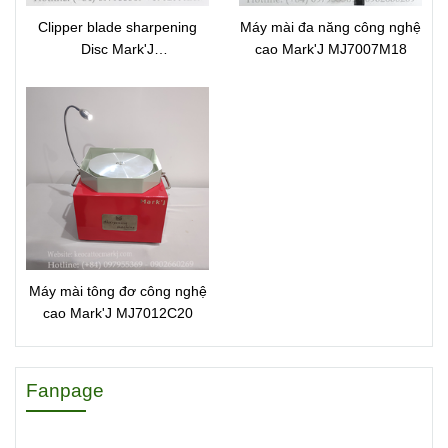
Clipper blade sharpening
Máy mài đa năng công nghệ
Disc Mark'J
cao Mark'J MJ7007M18
70051MJSP1270
Máy mài tông đơ công nghệ
cao Mark'J MJ7012C20
Fanpage