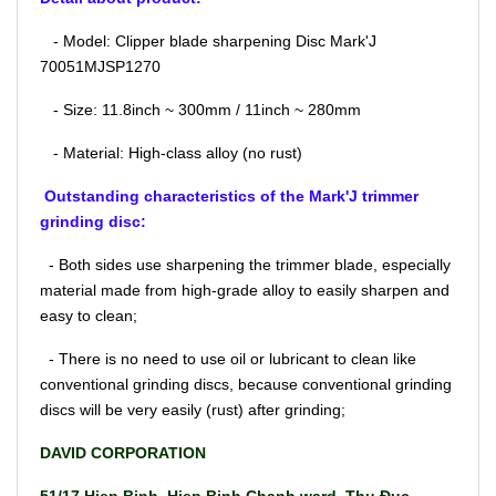
- Model: Clipper blade sharpening Disc Mark'J
70051MJSP1270
- Size: 11.8inch ~ 300mm / 11inch ~ 280mm
- Material: High-class alloy (no rust)
Outstanding characteristics of the Mark'J trimmer
grinding disc:
- Both sides use sharpening the trimmer blade, especially
material made from high-grade alloy to easily sharpen and
easy to clean;
- There is no need to use oil or lubricant to clean like
conventional grinding discs, because conventional grinding
discs will be very easily (rust) after grinding;
DAVID CORPORATION
51/17 Hiep Binh, Hiep Binh Chanh ward, Thu Đuc