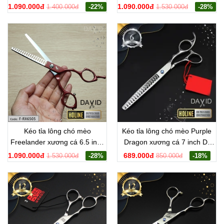
F-RD6505
1.090.000đ
1.090.000đ
1.400.000đ
-22%
1.530.000đ
-28%
Kéo tỉa lông chó mèo
Kéo tỉa lông chó mèo Purple
Freelander xương cá 6.5 inch
Dragon xương cá 7 inch D-
F-RX6505
RX7003
1.090.000đ
689.000đ
1.530.000đ
-28%
850.000đ
-18%