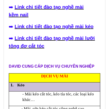
➡️
Link chi tiết đào tạo nghề mài
kềm nail
➡️
Link chi tiết đào tạo nghề mài kéo
➡️
Link chi tiết đào tạo nghề mài lưỡi
tông đơ cắt tóc
DAVID CUNG CẤP DỊCH VỤ CHUYÊN NGHIỆP
DỊCH VỤ MÀI
I. Kéo
- Mài kéo cắt tóc, kéo tỉa tóc, các loại kéo
khác…
- Mài, sửa kéo cắt tóc công nghệ cao