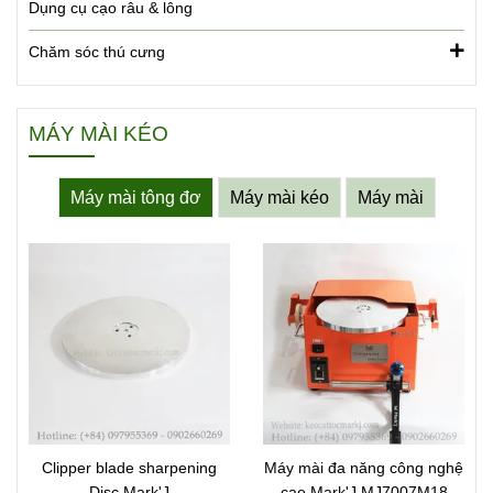
Dụng cụ cạo râu & lông
Chăm sóc thú cưng
MÁY MÀI KÉO
Máy mài tông đơ
Máy mài kéo
Máy mài
Clipper blade sharpening
Máy mài đa năng công nghệ
Disc Mark'J
cao Mark'J MJ7007M18