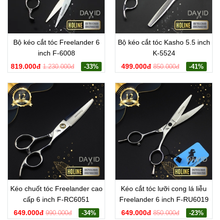
Bộ kéo cắt tóc Freelander 6
Bộ kéo cắt tóc Kasho 5.5 inch
inch F-6008
K-5524
819.000đ
499.000đ
1.230.000đ
-33%
850.000đ
-41%
Kéo chuốt tóc Freelander cao
Kéo cắt tóc lưỡi cong lá liễu
cấp 6 inch F-RC6051
Freelander 6 inch F-RU6019
649.000đ
649.000đ
990.000đ
-34%
850.000đ
-23%