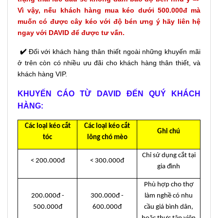
Vì vậy, nếu khách hàng mua kéo dưới 500.000đ mà
muốn có được cây kéo với độ bén ưng ý hãy liên hệ
ngay với DAVID để được tư vấn.
✔️
Đối với khách hàng thân thiết ngoài những khuyến mãi
ở trên còn có nhiều ưu đãi cho khách hàng thân thiết, và
khách hàng VIP.
KHUYẾN CÁO TỪ DAVID ĐẾN QUÝ KHÁCH
HÀNG:
Các loại kéo cắt
Các loại kéo cắt
Ghi chú
tóc
lông chó mèo
Chỉ sử dụng cắt tại
< 200.000đ
< 300.000đ
gia đình
Phù hợp cho thợ
200.000đ -
300.000đ -
làm nghề có nhu
500.000đ
600.000đ
cầu giá bình dân,