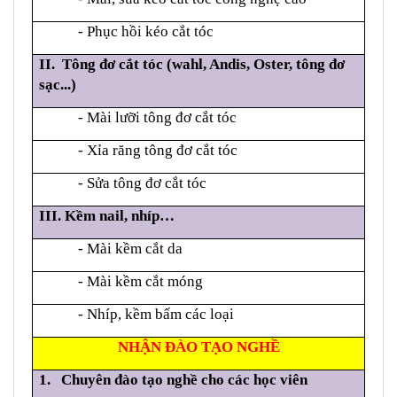
- Phục hồi kéo cắt tóc
II. Tông đơ cắt tóc (wahl, Andis, Oster, tông đơ
sạc...)
- Mài lưỡi tông đơ cắt tóc
- Xỉa răng tông đơ cắt tóc
- Sửa tông đơ cắt tóc
III. Kềm nail, nhíp…
- Mài kềm cắt da
- Mài kềm cắt móng
- Nhíp, kềm bấm các loại
NHẬN ĐÀO TẠO NGHỀ
1.
Chuyên đào tạo nghề cho các học viên