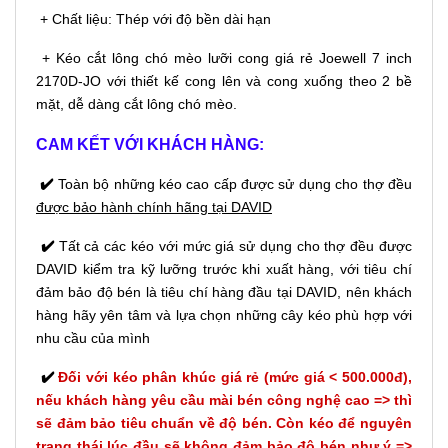
+ Chất liệu: Thép với độ bền dài hạn
+ Kéo cắt lông chó mèo lưỡi cong giá rẻ Joewell 7 inch
2170D-JO với thiết kế cong lên và cong xuống theo 2 bề
mặt, dễ dàng cắt lông chó mèo.
CAM KẾT VỚI KHÁCH HÀNG:
✔️
Toàn bộ những kéo cao cấp được sử dụng cho thợ đều
được bảo hành chính hãng tại DAVID
✔️
Tất cả các kéo với mức giá sử dụng cho thợ đều được
DAVID kiểm tra kỹ lưỡng trước khi xuất hàng, với tiêu chí
đảm bảo độ bén là tiêu chí hàng đầu tại DAVID, nên khách
hàng hãy yên tâm và lựa chọn những cây kéo phù hợp với
nhu cầu của mình
✔️
Đối với kéo phân khúc giá rẻ (mức giá < 500.000đ),
nếu khách hàng yêu cầu mài bén công nghệ cao => thì
sẽ đảm bảo tiêu chuẩn về độ bén. Còn kéo để nguyên
trạng thái lúc đầu sẽ không đảm bảo độ bén như ý =>