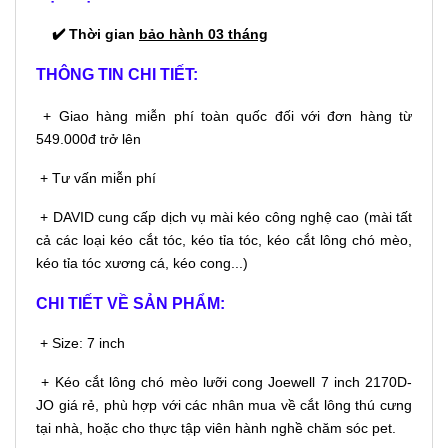
✔️ Thời gian
bảo hành 03 tháng
THÔNG TIN CHI TIẾT:
+ Giao hàng miễn phí toàn quốc đối với đơn hàng từ
549.000đ trở lên
+ Tư vấn miễn phí
+ DAVID cung cấp dịch vụ mài kéo công nghệ cao (mài tất
cả các loại kéo cắt tóc, kéo tỉa tóc, kéo cắt lông chó mèo,
kéo tỉa tóc xương cá, kéo cong...)
CHI TIẾT VỀ SẢN PHẨM:
+ Size: 7 inch
+ Kéo cắt lông chó mèo lưỡi cong Joewell 7 inch 2170D-
JO giá rẻ, phù hợp với các nhân mua về cắt lông thú cưng
tại nhà, hoặc cho thực tập viên hành nghề chăm sóc pet.