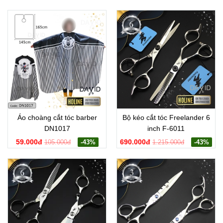
Áo choàng cắt tóc barber
Bộ kéo cắt tóc Freelander 6
DN1017
inch F-6011
59.000đ
690.000đ
105.000đ
-43%
1.215.000đ
-43%