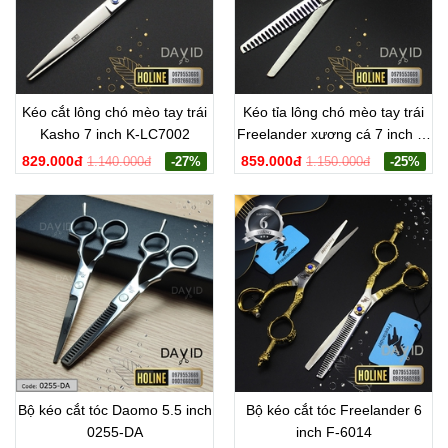
Kéo cắt lông chó mèo tay trái
Kéo tỉa lông chó mèo tay trái
Kasho 7 inch K-LC7002
Freelander xương cá 7 inch F-
LX7001
829.000đ
859.000đ
1.140.000đ
-27%
1.150.000đ
-25%
Bộ kéo cắt tóc Daomo 5.5 inch
Bộ kéo cắt tóc Freelander 6
0255-DA
inch F-6014