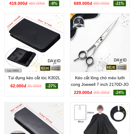
419.000đ
689.000đ
460.000đ
-8%
880.000đ
-21%
Túi đựng kéo cắt tóc K302L
Kéo cắt lông chó mèo lưỡi
cong Joewell 7 inch 2170D-JO
62.000đ
85.000đ
-27%
229.000đ
305.000đ
-24%