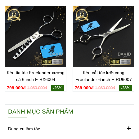
Kéo tỉa tóc Freelander xương
Kéo cắt tóc lưỡi cong
cá 6 inch F-RX6004
Freelander 6 inch F-RU6007
799.000đ
769.000đ
1.080.000đ
-26%
1.080.000đ
-28%
DANH MỤC SẢN PHẨM
Dụng cụ làm tóc