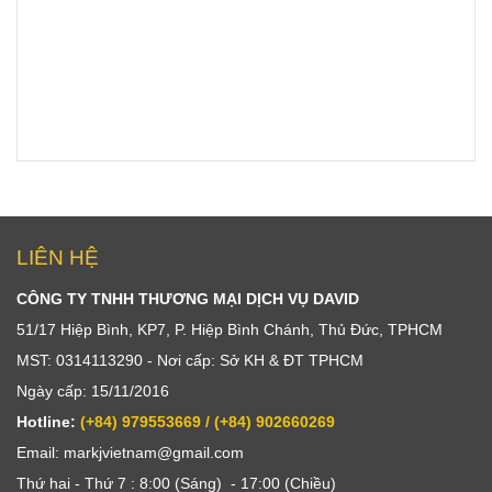
LIÊN HỆ
CÔNG TY TNHH THƯƠNG MẠI DỊCH VỤ DAVID
51/17 Hiệp Bình, KP7, P. Hiệp Bình Chánh, Thủ Đức, TPHCM
MST: 0314113290 - Nơi cấp: Sở KH & ĐT TPHCM
Ngày cấp: 15/11/2016
Hotline:
(+84) 979553669 / (+84) 902660269
Email: markjvietnam@gmail.com
Thứ hai - Thứ 7 : 8:00 (Sáng) - 17:00 (Chiều)