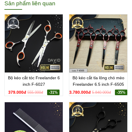
Sản phẩm liên quan
Bộ kéo cắt tóc Freelander 6
Bộ kéo cắt tỉa lông chó mèo
inch F-6027
Freelander 6.5 inch F-6505
379.000đ
3.780.000đ
555.000đ
-31%
5.840.000đ
-35%