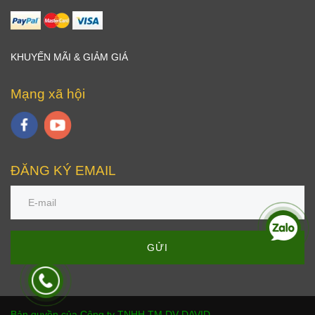
KHUYẾN MÃI & GIẢM GIÁ
Mạng xã hội
ĐĂNG KÝ EMAIL
GỬI
Bản quyền của Công ty TNHH TM DV DAVID