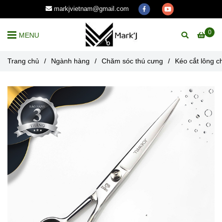
markjvietnam@gmail.com
0
MENU
Trang chủ
/
Ngành hàng
/
Chăm sóc thú cưng
/
Kéo cắt lông 