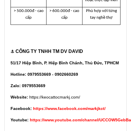
hoặc thực tập viên
> 500.000đ - cao
> 600.000đ - cao
Phù hợp với từng
cấp
cấp
tay nghề thợ
CÔNG TY TNHH TM DV DAVID
⚓
51/17 Hiệp Bình, P. Hiệp Bình Chánh, Thủ Đức, TPHCM
Hotline: 0979553669 - 0902660269
Zalo: 0979553669
Website:
https://keocattocmarkj.com/
Facebook:
https://www.facebook.com/markjkct/
Youtube:
https://www.youtube.com/channel/UCCOW5GebB