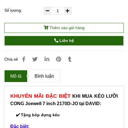
Số lượng:
Thêm vào giỏ hàng
Liên hệ
Chia sẻ
Mô tả
Bình luận
KHUYẾN MÃI ĐẶC BIỆT
KHI MUA KÉO LƯỠI
CONG
Joewell 7 inch 2170D-JO
tại DAVID:
✔️ Tặng bóp đựng kéo
Đặc biệt: