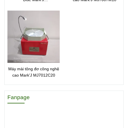
70051MJSP1270
Máy mài tông đơ công nghệ
cao Mark'J MJ7012C20
Fanpage