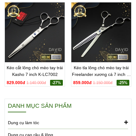
Kéo cắt lông chó mèo tay trái
Kéo tỉa lông chó mèo tay trái
Kasho 7 inch K-LC7002
Freelander xương cá 7 inch F-
LX7001
829.000đ
859.000đ
1.140.000đ
-27%
1.150.000đ
-25%
DANH MỤC SẢN PHẨM
Dụng cụ làm tóc
Dụng cụ cạo râu & lông