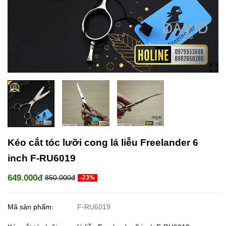
Kéo cắt tóc lưỡi cong lá liễu Freelander 6
inch F-RU6019
649.000đ
850.000đ
-23%
Mã sản phẩm:
F-RU6019