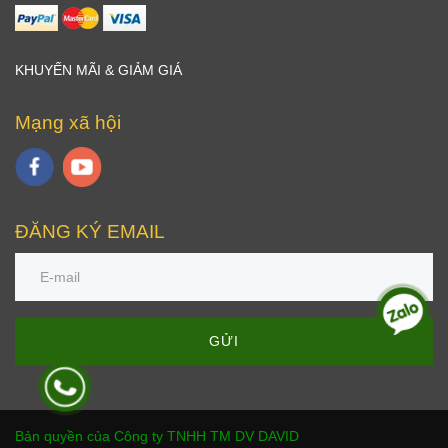
KHUYẾN MÃI & GIẢM GIÁ
Mạng xã hội
ĐĂNG KÝ EMAIL
GỬI
Bản quyền của Công ty TNHH TM DV DAVID