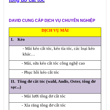
DAVID CUNG CẤP DỊCH VỤ CHUYÊN NGHIỆP
DỊCH VỤ MÀI
I. Kéo
- Mài kéo cắt tóc, kéo tỉa tóc, các loại kéo
khác…
- Mài, sửa kéo cắt tóc công nghệ cao
- Phục hồi kéo cắt tóc
II. Tông đơ cắt tóc (wahl, Andis, Oster, tông đơ
sạc...)
- Mài lưỡi tông đơ cắt tóc
- Xỉa răng tông đơ cắt tóc