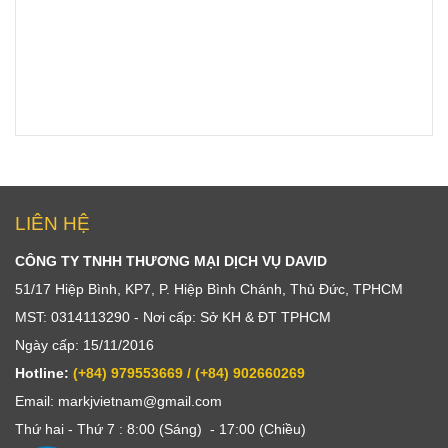
LIÊN HỆ
CÔNG TY TNHH THƯƠNG MẠI DỊCH VỤ DAVID
51/17 Hiệp Bình, KP7, P. Hiệp Bình Chánh, Thủ Đức, TPHCM
MST: 0314113290 - Nơi cấp: Sở KH & ĐT TPHCM
Ngày cấp: 15/11/2016
Hotline:
(+84) 979553669 / (+84) 902660269
Email: markjvietnam@gmail.com
Thứ hai - Thứ 7 : 8:00 (Sáng) - 17:00 (Chiều)