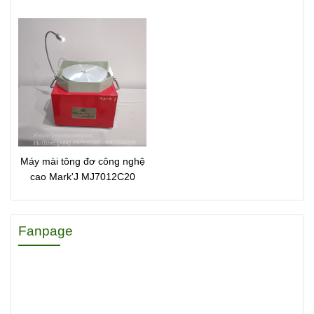
70051MJSP1270
Máy mài tông đơ công nghệ
cao Mark'J MJ7012C20
Fanpage