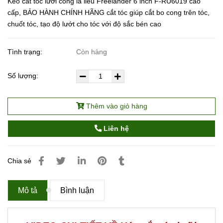
Kéo cắt tóc lưỡi cong lá liễu Freelander 6 inch F-RU6019 cao
cấp, BẢO HÀNH CHÍNH HÃNG cắt tóc giúp cắt bo cong trên tóc,
chuốt tóc, tạo độ lướt cho tóc với độ sắc bén cao
Tình trạng:
Còn hàng
Số lượng:
Thêm vào giỏ hàng
Liên hệ
Chia sẻ
Mô tả
Bình luận