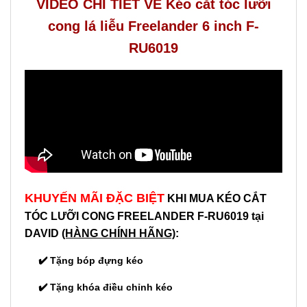
VIDEO CHI TIẾT VỀ Kéo cắt tóc lưỡi
cong lá liễu Freelander 6 inch F-
RU6019
KHUYẾN MÃI ĐẶC BIỆT
KHI MUA KÉO CẮT
TÓC LƯỠI CONG FREELANDER
F-RU6019
tại
DAVID
(HÀNG CHÍNH HÃNG)
:
✔️ Tặng bóp đựng kéo
✔️ Tặng khóa điều chỉnh kéo