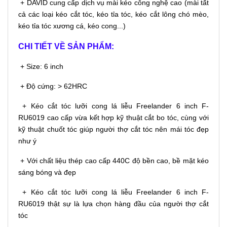
+ DAVID cung cấp dịch vụ mài kéo công nghệ cao (mài tất
cả các loại kéo cắt tóc, kéo tỉa tóc, kéo cắt lông chó mèo,
kéo tỉa tóc xương cá, kéo cong...)
CHI TIẾT VỀ SẢN PHẨM:
+ Size: 6 inch
+ Độ cứng: > 62HRC
+ Kéo cắt tóc lưỡi cong lá liễu Freelander 6 inch F-
RU6019 cao cấp vừa kết hợp kỹ thuật cắt bo tóc, cùng với
kỹ thuật chuốt tóc giúp người thợ cắt tóc nên mái tóc đẹp
như ý
+ Với chất liệu thép cao cấp 440C độ bền cao, bề mặt kéo
sáng bóng và đẹp
+ Kéo cắt tóc lưỡi cong lá liễu Freelander 6 inch F-
RU6019 thật sự là lựa chọn hàng đầu của người thợ cắt
tóc