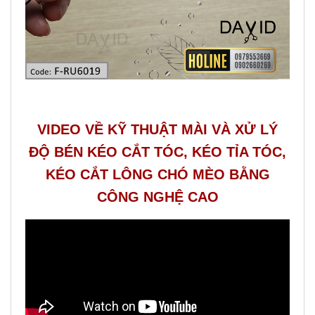
VIDEO VỀ KỸ THUẬT MÀI VÀ XỬ LÝ
ĐỘ BÉN KÉO CẮT TÓC, KÉO TỈA TÓC,
KÉO CẮT LÔNG CHÓ MÈO BẰNG
CÔNG NGHỆ CAO