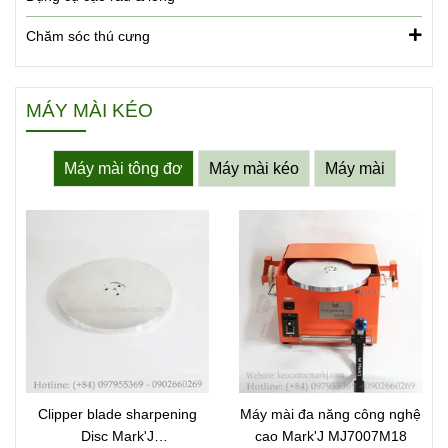
Chăm sóc thú cưng
MÁY MÀI KÉO
Máy mài tông đơ
Máy mài kéo
Máy mài
Clipper blade sharpening
Máy mài đa năng công nghệ
Disc Mark'J
cao Mark'J MJ7007M18