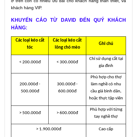
ở trên còn có nhiều ưu đãi cho khách hàng thân thiết, và
khách hàng VIP.
KHUYẾN CÁO TỪ DAVID ĐẾN QUÝ KHÁCH
HÀNG:
Các loại kéo cắt
Các loại kéo cắt
Ghi chú
tóc
lông chó mèo
Chỉ sử dụng cắt tại
< 200.000đ
< 300.000đ
gia đình
Phù hợp cho thợ
200.000đ -
300.000đ -
làm nghề có nhu
500.000đ
600.000đ
cầu giá bình dân,
hoặc thực tập viên
Phù hợp với từng
> 500.000đ
> 600.000đ
tay nghề thợ
> 1.900.000đ
Cao cấp