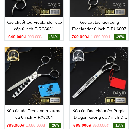
Kéo chuốt tóc Freelander cao
Kéo cắt tóc lưỡi cong
cấp 6 inch F-RC6051
Freelander 6 inch F-RU6007
649.000đ
769.000đ
990.000đ
-34%
1.080.000đ
-28%
Kéo tỉa tóc Freelander xương
Kéo tỉa lông chó mèo Purple
cá 6 inch F-RX6004
Dragon xương cá 7 inch D-
RX7003
799.000đ
689.000đ
1.080.000đ
-26%
850.000đ
-18%