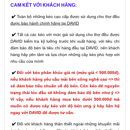
CAM KẾT VỚI KHÁCH HÀNG:
✔️
Toàn bộ những kéo cao cấp được sử dụng cho thợ đều
được bảo hành chính hãng tại DAVID
✔️
Tất cả các kéo với mức giá sử dụng cho thợ đều được
DAVID kiểm tra kỹ lưỡng trước khi xuất hàng, với tiêu chí
đảm bảo độ bén là tiêu chí hàng đầu tại DAVID, nên khách
hàng hãy yên tâm và lựa chọn những cây kéo phù hợp với
nhu cầu của mình
✔️
Đối với kéo phân khúc giá rẻ (mức giá < 500.000đ),
nếu khách hàng yêu cầu mài bén công nghệ cao => thì
sẽ đảm bảo tiêu chuẩn về độ bén. Còn kéo để nguyên
trạng thái lúc đầu sẽ không đảm bảo độ bén như ý =>
Vì vậy, nếu khách hàng mua kéo dưới 500.000đ mà
muốn có được cây kéo với độ bén ưng ý hãy liên hệ
ngay với DAVID để được tư vấn.
✔️
Đối với khách hàng thân thiết ngoài những khuyến mãi