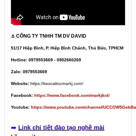
CÔNG TY TNHH TM DV DAVID
⚓
51/17 Hiệp Bình, P. Hiệp Bình Chánh, Thủ Đức, TPHCM
Hotline: 0979553669 - 0902660269
Zalo: 0979553669
Website:
https://keocattocmarkj.com/
Facebook:
https://www.facebook.com/markjkct/
Youtube:
https://www.youtube.com/channel/UCCOW5GebB
➡️
Link chi tiết đào tạo nghề mài