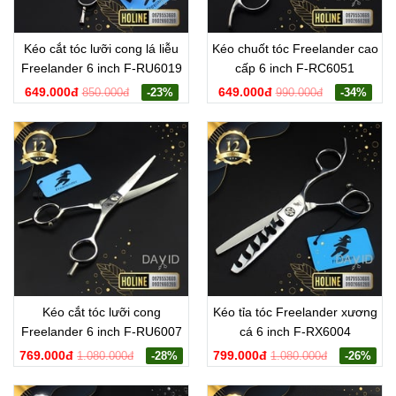
Kéo cắt tóc lưỡi cong lá liễu
Kéo chuốt tóc Freelander cao
Freelander 6 inch F-RU6019
cấp 6 inch F-RC6051
649.000đ
649.000đ
850.000đ
-23%
990.000đ
-34%
Kéo cắt tóc lưỡi cong
Kéo tỉa tóc Freelander xương
Freelander 6 inch F-RU6007
cá 6 inch F-RX6004
769.000đ
799.000đ
1.080.000đ
-28%
1.080.000đ
-26%