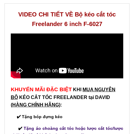
VIDEO CHI TIẾT VỀ Bộ kéo cắt tóc
Freelander 6 inch F-6027
KHUYẾN MÃI ĐẶC BIỆT
KHI
MUA NGUYÊN
BỘ
KÉO CẮT TÓC FREELANDER
tại DAVID
(HÀNG CHÍNH HÃNG)
:
✔️ Tặng bóp đựng kéo
✔️
Tặng áo choàng cắt tóc hoặc lược cắt tóc/lược