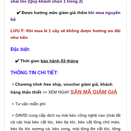
chải tóc (Quý khách chọn 1 trong 2)
✔️ Được hưởng mức giảm giá thêm
khi mua nguyên
bộ
LƯU Ý: Khi mua lẻ 1 cây sẽ không được hưởng ưu đãi
như trên
Đặc biệt:
✔️ Thời gian
bảo hành 03 tháng
THÔNG TIN CHI TIẾT:
+
Chương trình free ship, voucher giảm giá, khách
SĂN MÃ GIẢM GIÁ
hàng thân thiết
=> XEM NGAY
+ Tư vấn miễn phí
+ DAVID cung cấp dịch vụ mài kéo công nghệ cao (mài tất
cả các loại kéo cắt tóc, kéo tỉa tóc, kéo cắt lông chó mèo,
kéo tỉa tóc xương cá, kéo cong, mài tông đơ cắt tóc, tông