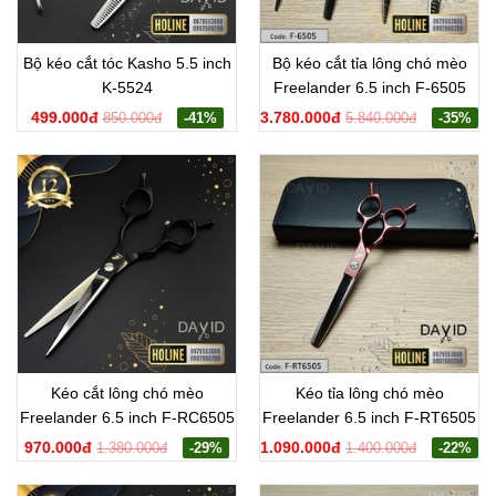
Bộ kéo cắt tóc Kasho 5.5 inch
Bộ kéo cắt tỉa lông chó mèo
K-5524
Freelander 6.5 inch F-6505
499.000đ
3.780.000đ
850.000đ
-41%
5.840.000đ
-35%
Kéo cắt lông chó mèo
Kéo tỉa lông chó mèo
Freelander 6.5 inch F-RC6505
Freelander 6.5 inch F-RT6505
970.000đ
1.090.000đ
1.380.000đ
-29%
1.400.000đ
-22%