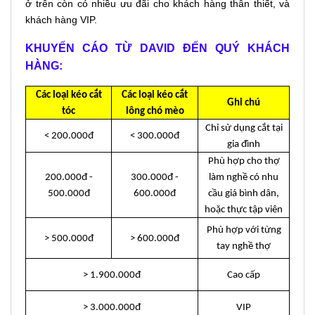
ở trên còn có nhiều ưu đãi cho khách hàng thân thiết, và
khách hàng VIP.
KHUYẾN CÁO TỪ DAVID ĐẾN QUÝ KHÁCH
HÀNG:
Các loại kéo cắt
Các loại kéo cắt
Ghi chú
tóc
lông chó mèo
Chỉ sử dụng cắt tại
< 200.000đ
< 300.000đ
gia đình
Phù hợp cho thợ
200.000đ -
300.000đ -
làm nghề có nhu
500.000đ
600.000đ
cầu giá bình dân,
hoặc thực tập viên
Phù hợp với từng
> 500.000đ
> 600.000đ
tay nghề thợ
> 1.900.000đ
Cao cấp
> 3.000.000đ
VIP