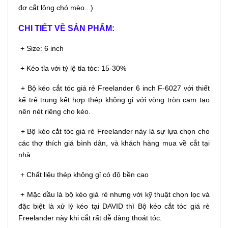
đơ cắt lông chó mèo...)
CHI TIẾT VỀ SẢN PHẨM:
+ Size: 6 inch
+ Kéo tỉa với tỷ lệ tỉa tóc: 15-30%
+ Bộ kéo cắt tóc giá rẻ Freelander 6 inch F-6027 với thiết
kế trẻ trung kết hợp thép không gỉ với vòng tròn cam tạo
nên nét riêng cho kéo.
+ Bộ kéo cắt tóc giá rẻ Freelander này là sự lựa chọn cho
các thợ thích giá bình dân, và khách hàng mua về cắt tại
nhà
+ Chất liệu thép không gỉ có độ bền cao
+ Mặc dầu là bộ kéo giá rẻ nhưng với kỹ thuật chọn lọc và
đặc biệt là xử lý kéo tại DAVID thì Bộ kéo cắt tóc giá rẻ
Freelander này khi cắt rất dễ dàng thoát tóc.