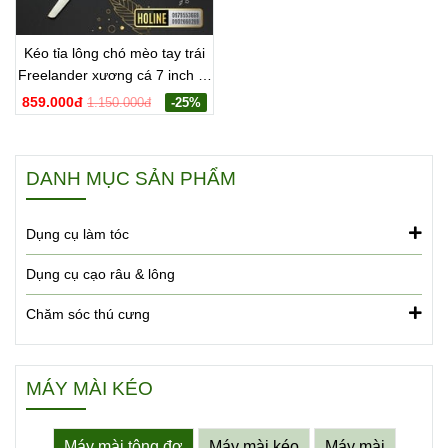
Kéo tỉa lông chó mèo tay trái
Freelander xương cá 7 inch F-
LX7001
859.000đ
1.150.000đ
-25%
DANH MỤC SẢN PHẨM
Dụng cụ làm tóc
Dụng cụ cạo râu & lông
Chăm sóc thú cưng
MÁY MÀI KÉO
Máy mài tông đơ
Máy mài kéo
Máy mài