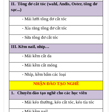
II. Tông đơ cắt tóc (wahl, Andis, Oster, tông đơ
sạc...)
- Mài lưỡi tông đơ cắt tóc
- Xỉa răng tông đơ cắt tóc
- Sửa tông đơ cắt tóc
III. Kềm nail, nhíp…
- Mài kềm cắt da
- Mài kềm cắt móng
- Nhíp, kềm bấm các loại
NHẬN ĐÀO TẠO NGHỀ
1.
Chuyên đào tạo nghề cho các học viên
- Mài kéo thường, kéo cắt tóc
, kéo tỉa tóc
- Mài kềm nail