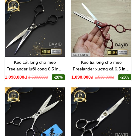
Kéo cắt lông chó mèo
Kéo tỉa lông chó mèo
Freelander lưỡi cong 6.5 inch
Freelander xương cá 6.5 inch
F-RD6505
F-RX6505
1.090.000đ
1.090.000đ
1.530.000đ
-28%
1.530.000đ
-28%