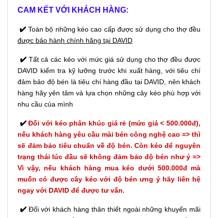
CAM KẾT VỚI KHÁCH HÀNG:
✔️
Toàn bộ những kéo cao cấp được sử dụng cho thợ đều
được bảo hành chính hãng tại DAVID
✔️
Tất cả các kéo với mức giá sử dụng cho thợ đều được
DAVID kiểm tra kỹ lưỡng trước khi xuất hàng, với tiêu chí
đảm bảo độ bén là tiêu chí hàng đầu tại DAVID, nên khách
hàng hãy yên tâm và lựa chọn những cây kéo phù hợp với
nhu cầu của mình
✔️
Đối với kéo phân khúc giá rẻ (mức giá < 500.000đ),
nếu khách hàng yêu cầu mài bén công nghệ cao => thì
sẽ đảm bảo tiêu chuẩn về độ bén. Còn kéo để nguyên
trạng thái lúc đầu sẽ không đảm bảo độ bén như ý =>
Vì vậy, nếu khách hàng mua kéo dưới 500.000đ mà
muốn có được cây kéo với độ bén ưng ý hãy liên hệ
ngay với DAVID để được tư vấn.
✔️
Đối với khách hàng thân thiết ngoài những khuyến mãi