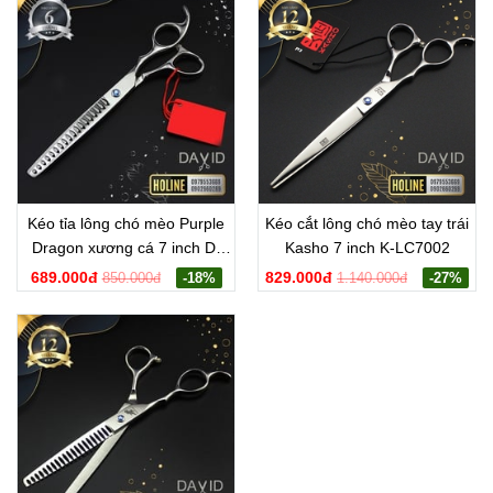
Kéo tỉa lông chó mèo Purple
Kéo cắt lông chó mèo tay trái
Dragon xương cá 7 inch D-
Kasho 7 inch K-LC7002
RX7003
689.000đ
829.000đ
850.000đ
-18%
1.140.000đ
-27%