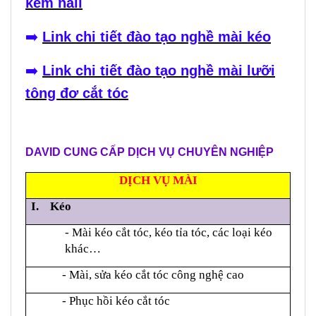
kềm nail
➡️
Link chi tiết đào tạo nghề mài kéo
➡️
Link chi tiết đào tạo nghề mài lưỡi
tông đơ cắt tóc
DAVID CUNG CẤP DỊCH VỤ CHUYÊN NGHIỆP
DỊCH VỤ MÀI
I. Kéo
- Mài kéo cắt tóc, kéo tỉa tóc, các loại kéo
khác…
- Mài, sửa kéo cắt tóc công nghệ cao
- Phục hồi kéo cắt tóc