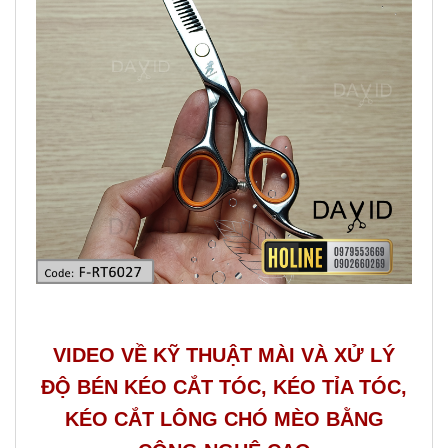
VIDEO VỀ KỸ THUẬT MÀI VÀ XỬ LÝ
ĐỘ BÉN KÉO CẮT TÓC, KÉO TỈA TÓC,
KÉO CẮT LÔNG CHÓ MÈO BẰNG