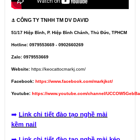
CÔNG TY TNHH TM DV DAVID
⚓
51/17 Hiệp Bình, P. Hiệp Bình Chánh, Thủ Đức, TPHCM
Hotline: 0979553669 - 0902660269
Zalo: 0979553669
Website:
https://keocattocmarkj.com/
Facebook:
https://www.facebook.com/markjkct/
Youtube:
https://www.youtube.com/channel/UCCOW5GebB
➡️
Link chi tiết đào tạo nghề mài
kềm nail
➡️
Link chi tiết đào tạo nghề mài kéo