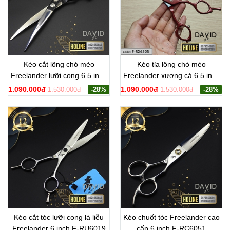
Kéo cắt lông chó mèo
Kéo tỉa lông chó mèo
Freelander lưỡi cong 6.5 inch
Freelander xương cá 6.5 inch
F-RD6505
F-RX6505
1.090.000đ
1.090.000đ
1.530.000đ
-28%
1.530.000đ
-28%
Kéo cắt tóc lưỡi cong lá liễu
Kéo chuốt tóc Freelander cao
Freelander 6 inch F-RU6019
cấp 6 inch F-RC6051