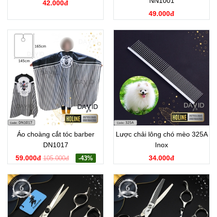
NN1001
42.000đ
49.000đ
Áo choàng cắt tóc barber
Lược chải lông chó mèo 325A
DN1017
Inox
59.000đ
34.000đ
105.000đ
-43%