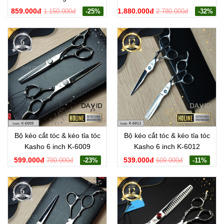
LX7001
859.000đ
1.880.000đ
1.150.000đ
-25%
2.780.000đ
-32%
Bộ kéo cắt tóc & kéo tỉa tóc
Bộ kéo cắt tóc & kéo tỉa tóc
Kasho 6 inch K-6009
Kasho 6 inch K-6012
599.000đ
539.000đ
780.000đ
-23%
609.000đ
-11%