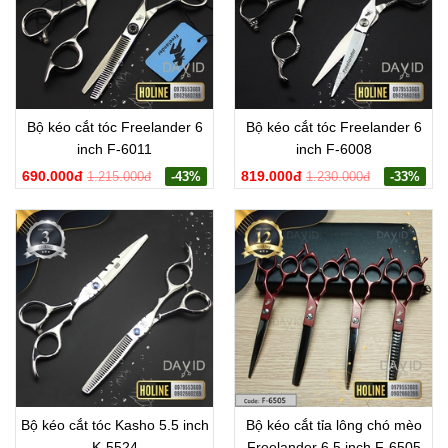
Bộ kéo cắt tóc Freelander 6
Bộ kéo cắt tóc Freelander 6
inch F-6011
inch F-6008
690.000đ
819.000đ
1.215.000đ
-43%
1.230.000đ
-33%
Bộ kéo cắt tóc Kasho 5.5 inch
Bộ kéo cắt tỉa lông chó mèo
K-5524
Freelander 6.5 inch F-6505