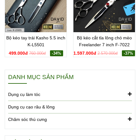
Bộ kéo tay trái Kasho 5.5 inch
Bộ kéo cắt tỉa lông chó mèo
K-L5501
Freelander 7 inch F-7022
499.000đ
1.597.000đ
760.000đ
-34%
2.570.000đ
-37%
DANH MỤC SẢN PHẨM
Dụng cụ làm tóc
Dụng cụ cạo râu & lông
Chăm sóc thú cưng