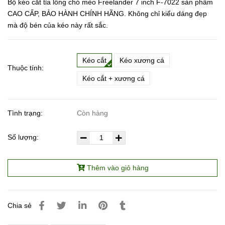
Bộ kéo cắt tỉa lông chó mèo Freelander 7 inch F-7022 sản phẩm
CAO CẤP, BẢO HÀNH CHÍNH HÃNG. Không chỉ kiểu dáng đẹp
mà độ bén của kéo này rất sắc.
Kéo cắt
Kéo xương cá
Thuộc tính:
Kéo cắt + xương cá
Tình trạng:
Còn hàng
Số lượng:
Thêm vào giỏ hàng
Chia sẻ