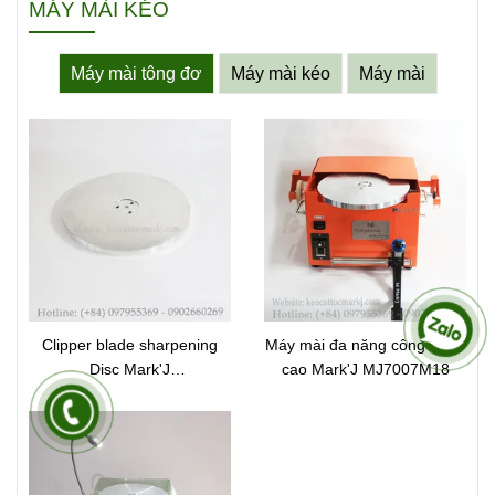
MÁY MÀI KÉO
Máy mài tông đơ
Máy mài kéo
Máy mài
Clipper blade sharpening
Máy mài đa năng công nghệ
Disc Mark'J
cao Mark'J MJ7007M18
70051MJSP1270