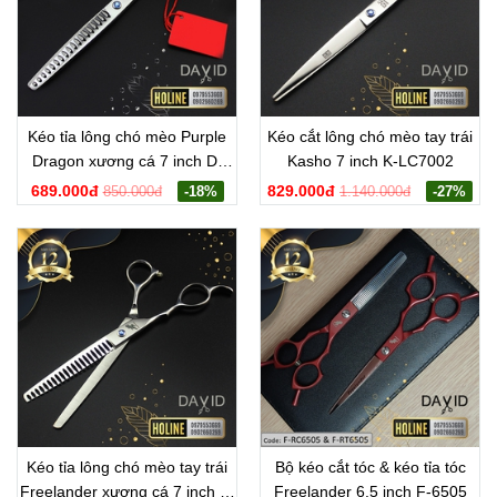
Kéo tỉa lông chó mèo Purple
Kéo cắt lông chó mèo tay trái
Dragon xương cá 7 inch D-
Kasho 7 inch K-LC7002
RX7003
689.000đ
829.000đ
850.000đ
-18%
1.140.000đ
-27%
Kéo tỉa lông chó mèo tay trái
Bộ kéo cắt tóc & kéo tỉa tóc
Freelander xương cá 7 inch F-
Freelander 6.5 inch F-6505