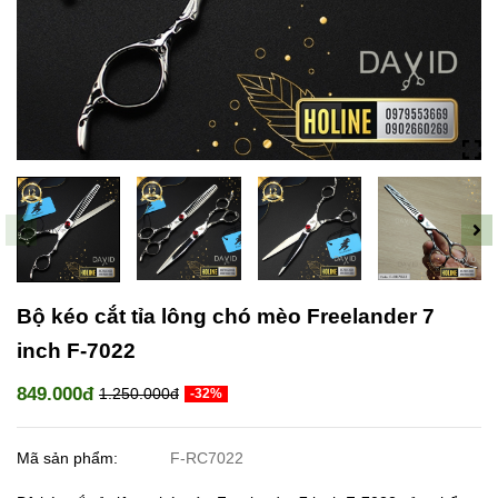
Bộ kéo cắt tỉa lông chó mèo Freelander 7
inch F-7022
849.000đ
1.250.000đ
-32%
Mã sản phẩm:
F-RC7022