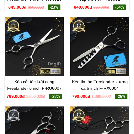
649.000đ
649.000đ
850.000đ
-23%
990.000đ
-34%
Kéo cắt tóc lưỡi cong
Kéo tỉa tóc Freelander xương
Freelander 6 inch F-RU6007
cá 6 inch F-RX6004
769.000đ
799.000đ
1.080.000đ
-28%
1.080.000đ
-26%