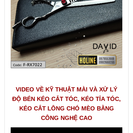
VIDEO VỀ KỸ THUẬT MÀI VÀ XỬ LÝ
ĐỘ BÉN KÉO CẮT TÓC, KÉO TỈA TÓC,
KÉO CẮT LÔNG CHÓ MÈO BẰNG
CÔNG NGHỆ CAO