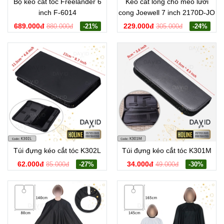
Bộ kéo cắt tóc Freelander 6
Kéo cắt lông chó mèo lưỡi
inch F-6014
cong Joewell 7 inch 2170D-JO
689.000đ
229.000đ
880.000đ
-21%
305.000đ
-24%
Túi đựng kéo cắt tóc K302L
Túi đựng kéo cắt tóc K301M
62.000đ
34.000đ
85.000đ
-27%
49.000đ
-30%