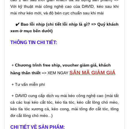
Với kỹ thuật mài công nghệ cao của DAVID, kéo sau khi
mài như kéo mới, và độ bén cực chuẩn sau khi mài
✔️ Bao lỗi nhịp (chi tiết lỗi nhịp là gì? => Quý khách
xem ở mục bên dưới)
THÔNG TIN CHI TIẾT:
+
Chương trình free ship, voucher giảm giá, khách
SĂN MÃ GIẢM GIÁ
hàng thân thiết
=> XEM NGAY
+ Tư vấn miễn phí
+ DAVID cung cấp dịch vụ mài kéo công nghệ cao (mài tất
cả các loại kéo cắt tóc, kéo tỉa tóc, kéo cắt lông chó mèo,
kéo tỉa tóc xương cá, kéo cong, mài tông đơ cắt tóc, tông
đơ cắt lông chó mèo...)
CHI TIẾT VỀ SẢN PHẨM: