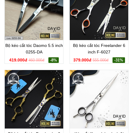
Bộ kéo cắt tóc Daomo 5.5 inch
Bộ kéo cắt tóc Freelander 6
0255-DA
inch F-6027
419.000đ
379.000đ
460.000đ
-8%
555.000đ
-31%