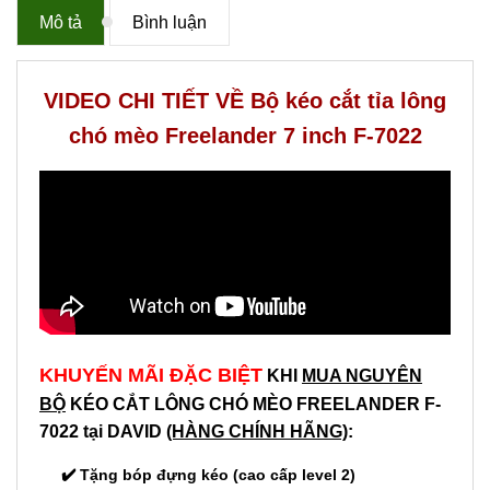
Mô tả
Bình luận
VIDEO CHI TIẾT VỀ Bộ kéo cắt tỉa lông
chó mèo Freelander 7 inch F-7022
KHUYẾN MÃI ĐẶC BIỆT
KHI
MUA NGUYÊN
BỘ
KÉO CẮT LÔNG CHÓ MÈO FREELANDER
F-
7022
tại DAVID
(HÀNG CHÍNH HÃNG)
:
✔️ Tặng bóp đựng kéo (cao cấp level 2)