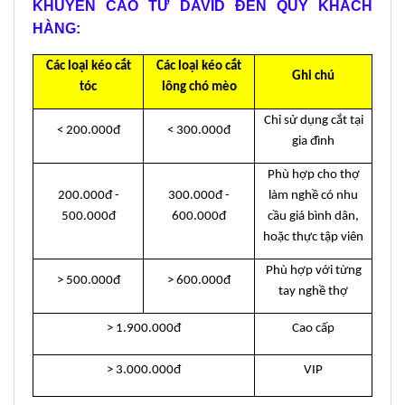
KHUYẾN CÁO TỪ DAVID ĐẾN QUÝ KHÁCH
HÀNG:
Các loại kéo cắt
Các loại kéo cắt
Ghi chú
tóc
lông chó mèo
Chỉ sử dụng cắt tại
< 200.000đ
< 300.000đ
gia đình
Phù hợp cho thợ
200.000đ -
300.000đ -
làm nghề có nhu
500.000đ
600.000đ
cầu giá bình dân,
hoặc thực tập viên
Phù hợp với từng
> 500.000đ
> 600.000đ
tay nghề thợ
> 1.900.000đ
Cao cấp
> 3.000.000đ
VIP