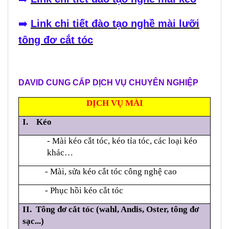
➡️
Link chi tiết đào tạo nghề mài lưỡi
tông đơ cắt tóc
DAVID CUNG CẤP DỊCH VỤ CHUYÊN NGHIỆP
DỊCH VỤ MÀI
I. Kéo
- Mài kéo cắt tóc, kéo tỉa tóc, các loại kéo
khác…
- Mài, sửa kéo cắt tóc công nghệ cao
- Phục hồi kéo cắt tóc
II. Tông đơ cắt tóc (wahl, Andis, Oster, tông đơ
sạc...)