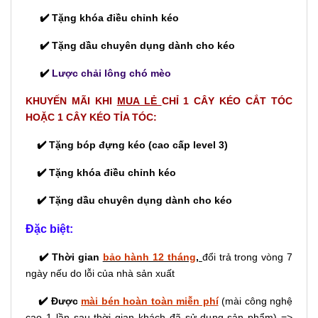
✔️ Tặng khóa điều chỉnh kéo
✔️ Tặng dầu chuyên dụng dành cho kéo
✔️
Lược chải lông chó mèo
KHUYẾN MÃI KHI
MUA LẺ
CHỈ 1 CÂY KÉO CẮT TÓC
HOẶC 1 CÂY KÉO TỈA TÓC:
✔️ Tặng bóp đựng kéo (cao cấp level 3)
✔️ Tặng khóa điều chỉnh kéo
✔️ Tặng dầu chuyên dụng dành cho kéo
Đặc biệt:
✔️ Thời gian
bảo hành 12 tháng
,
đổi trả trong vòng 7
ngày nếu do lỗi của nhà sản xuất
✔️ Được
mài bén hoàn toàn miễn phí
(mài công nghệ
cao 1 lần sau thời gian khách đã sử dụng sản phẩm) =>