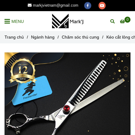
markjvietnam@gmail.com
0
MENU
Trang chủ
/
Ngành hàng
/
Chăm sóc thú cưng
/
Kéo cắt lông 