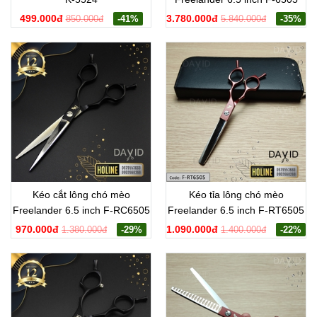
499.000đ
3.780.000đ
850.000đ
-41%
5.840.000đ
-35%
Kéo cắt lông chó mèo
Kéo tỉa lông chó mèo
Freelander 6.5 inch F-RC6505
Freelander 6.5 inch F-RT6505
970.000đ
1.090.000đ
1.380.000đ
-29%
1.400.000đ
-22%