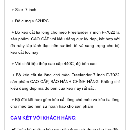
+ Size: 7 inch
+ Độ cứng > 62HRC
+ Bộ kéo cắt tỉa lông chó mèo Freelander 7 inch F-7022 là
sản phẩm CAO CẤP với kiểu dáng cực kỳ đẹp, kết hợp với
đá ruby lấp lánh đạo nên sự tinh tế và sang trọng cho bộ
kéo cắt tóc này
+ Với chất liệu thép cao cấp 440C, độ bền cao
+ Bộ kéo cắt tỉa lông chó mèo Freelander 7 inch F-7022
sản phẩm CAO CẤP, BẢO HÀNH CHÍNH HÃNG. Không chỉ
kiểu dáng đẹp mà độ bén của kéo này rất sắc.
+ Bộ đôi kết hợp gồm kéo cắt lông chó mèo và kéo tỉa lông
chó mèo tạo nên sự hoàn hảo cho sản phẩm
CAM KẾT VỚI KHÁCH HÀNG:
✔️
Toàn bộ những kéo cao cấp được sử dụng cho thợ đều