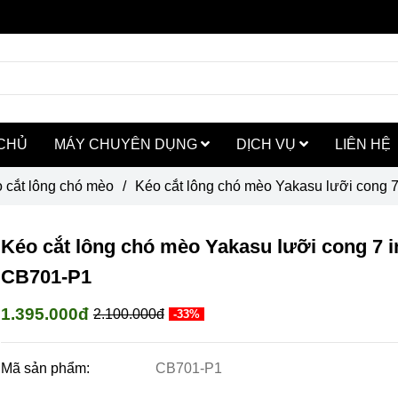
CHỦ
MÁY CHUYÊN DỤNG
DỊCH VỤ
LIÊN HỆ
 cắt lông chó mèo
/
Kéo cắt lông chó mèo Yakasu lưỡi cong 
Kéo cắt lông chó mèo Yakasu lưỡi cong 7 
CB701-P1
1.395.000đ
2.100.000đ
-33%
Mã sản phẩm:
CB701-P1