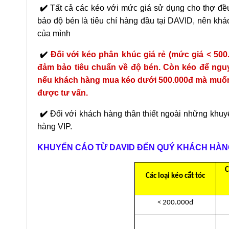
✔️
Tất cả các kéo với mức giá sử dụng cho thợ đều
bảo độ bén là tiêu chí hàng đầu tại DAVID, nên k
của mình
✔️
Đối với kéo phân khúc giá rẻ (mức giá < 50
đảm bảo tiêu chuẩn về độ bén. Còn kéo để nguy
nếu khách hàng mua kéo dưới 500.000đ mà muốn 
được tư vấn.
✔️
Đối với khách hàng thân thiết ngoài những khuyế
hàng VIP.
KHUYẾN CÁO TỪ DAVID ĐẾN QUÝ KHÁCH HÀN
C
Các loại kéo cắt tóc
< 200.000đ