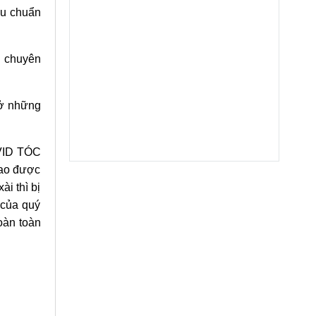
êu chuẩn
C chuyên
 ở những
AVID TÓC
cao được
ài thì bị
 của quý
oàn toàn