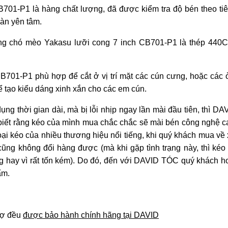
B701-P1 là hàng chất lượng, đã được kiểm tra độ bén theo ti
oàn yên tâm.
ông chó mèo Yakasu lưỡi cong 7 inch CB701-P1 là thép 440
B701-P1 phù hợp để cắt ở vị trí mặt các cún cưng, hoặc các
 tạo kiểu dáng xinh xắn cho các em cún.
ng thời gian dài, mà bị lỗi nhịp ngay lần mài đầu tiên, thì D
 biết rằng kéo của mình mua chắc chắc sẽ mài bén công nghệ 
loại kéo của nhiều thương hiệu nổi tiếng, khi quý khách mua về x
cũng không đổi hàng được (mà khi gặp tình trạng này, thì kéo
ng hay vì rất tốn kém). Do đó, đến với DAVID TÓC quý khách h
ẩm.
hợ đều
được bảo hành chính hãng tại DAVID