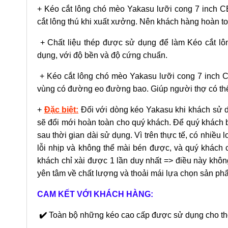
+ Kéo cắt lông chó mèo Yakasu lưỡi cong 7 inch C
cắt lông thú khi xuất xưởng. Nên khách hàng hoàn t
+ Chất liệu thép được sử dụng để làm Kéo cắt l
dụng, với độ bền và độ cứng chuẩn.
+ Kéo cắt lông chó mèo Yakasu lưỡi cong 7 inch C
vùng có đường eo đường bao. Giúp người thợ có thể
+
Đặc biệt:
Đối với dòng kéo Yakasu khi khách sử dụ
sẽ đổi mới hoàn toàn cho quý khách. Để quý khách
sau thời gian dài sử dụng. Vì trên thực tế, có nhiều 
lỗi nhịp và không thể mài bén được, và quý khách 
khách chỉ xài được 1 lần duy nhất => điều này khô
yên tâm về chất lượng và thoải mái lựa chọn sản ph
CAM KẾT VỚI KHÁCH HÀNG:
✔️
Toàn bộ những kéo cao cấp được sử dụng cho t