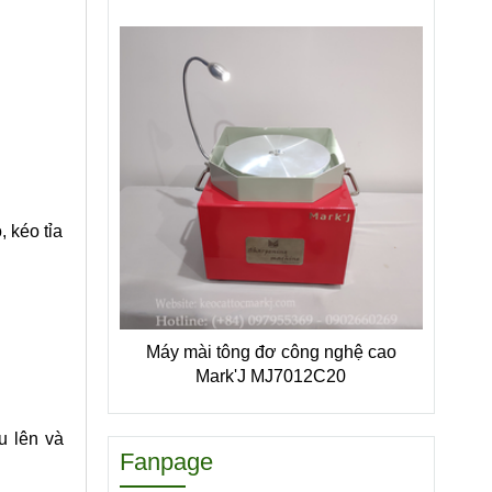
, kéo tỉa
Máy mài tông đơ công nghệ cao
Mark'J MJ7012C20
u lên và
Fanpage