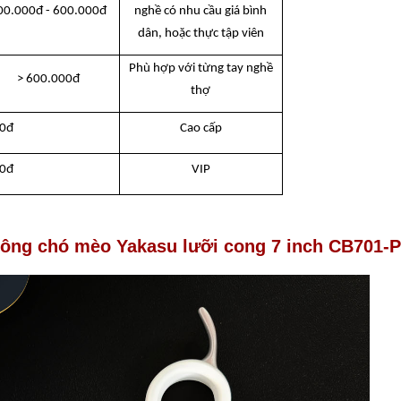
00.000đ - 600.000đ
nghề có nhu cầu giá bình
dân, hoặc thực tập viên
Phù hợp với từng tay nghề
> 600.000đ
thợ
00đ
Cao cấp
00đ
VIP
ông chó mèo Yakasu lưỡi cong 7 inch
CB701-P