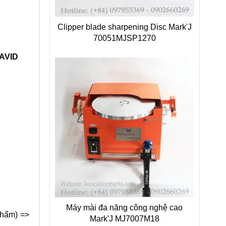
Clipper blade sharpening Disc Mark'J
70051MJSP1270
DAVID
Máy mài đa năng công nghệ cao
phẩm) =>
Mark'J MJ7007M18