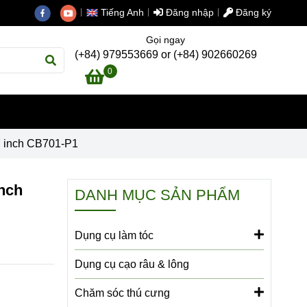
Tiếng Anh
Đăng nhập
Đăng ký
Gọi ngay
(+84) 979553669 or (+84) 902660269
0
7 inch CB701-P1
inch
DANH MỤC SẢN PHẨM
Dụng cụ làm tóc
Dụng cụ cạo râu & lông
Chăm sóc thú cưng