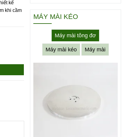
hiết kế
ầm khi cầm
MÁY MÀI KÉO
Máy mài tông đơ
Máy mài kéo
Máy mài