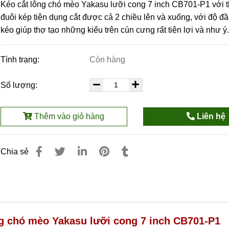
Kéo cắt lông chó mèo Yakasu lưỡi cong 7 inch CB701-P1 với t
đuôi kép tiện dụng cắt được cả 2 chiều lên và xuống, với độ đ
kéo giúp thợ tạo những kiểu trên cún cưng rất tiện lợi và như ý.
Tình trạng:
Còn hàng
Số lượng:
Thêm vào giỏ hàng
Liên hệ
Chia sẻ
ng chó mèo Yakasu lưỡi cong 7 inch CB701-P1