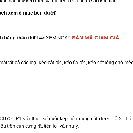
khi mài như kéo mới, và độ bén cực chuẩn sau khi mài
 khách xem ở mục bên dưới)
SĂN MÃ GIẢM GIÁ
h hàng thân thiết
=> XEM NGAY
tất cả các loại kéo cắt tóc, kéo tỉa tóc, kéo cắt lông chó mèo
B701-P1 với thiết kế đuôi kép tiện dụng cắt được cả 2 chiề
u trên cún cưng rất tiện lợi và như ý.