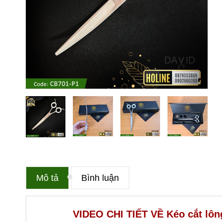
Mô tả
Bình luận
VIDEO CHI TIẾT VỀ
Kéo cắt lô