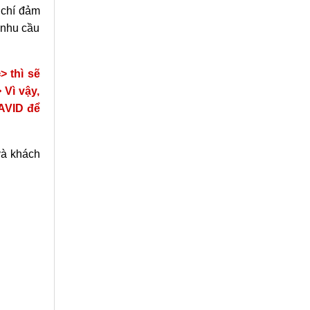
 chí đảm
 nhu cầu
> thì sẽ
Vì vậy,
AVID để
và khách