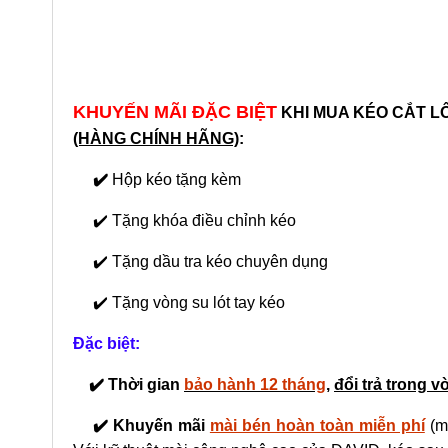
KHUYẾN MÃI ĐẶC BIỆT
KHI MUA
KÉO CẮT LÔ
(HÀNG CHÍNH HÃNG)
:
✔️
Hộp kéo tặng kèm
✔️ Tặng khóa điều chỉnh kéo
✔️ Tặng dầu tra kéo chuyên dụng
✔️ Tặng vòng su lót tay kéo
Đặc biệt:
✔️ Thời gian
bảo hành 12 tháng
,
đổi trả trong 
✔️ Khuyến mãi
mài bén hoàn toàn miễn phí
(m