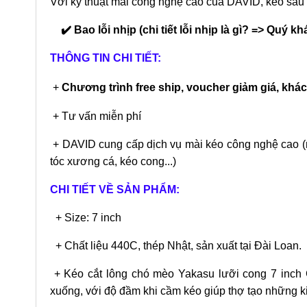
Với kỹ thuật mài công nghệ cao của DAVID, kéo sau 
✔️ Bao lỗi nhịp (chi tiết lỗi nhịp là gì? => Quý
THÔNG TIN CHI TIẾT:
+
Chương trình free ship, voucher giảm giá, khác
+ Tư vấn miễn phí
+ DAVID cung cấp dịch vụ mài kéo công nghệ cao (mài 
tóc xương cá, kéo cong...)
CHI TIẾT VỀ SẢN PHẨM:
+ Size: 7 inch
+ Chất liệu 440C, thép Nhật, sản xuất tại Đài Loan.
+ Kéo cắt lông chó mèo Yakasu lưỡi cong 7 inch C
xuống, với độ đầm khi cầm kéo giúp thợ tạo những kiể