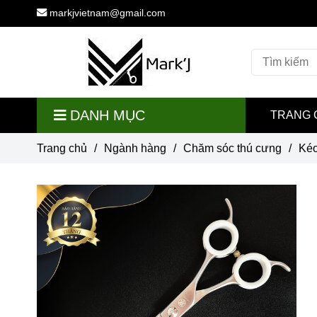
markjvietnam@gmail.com
DANH MỤC
TRANG 
Trang chủ
/
Ngành hàng
/
Chăm sóc thú cưng
/
Kéo