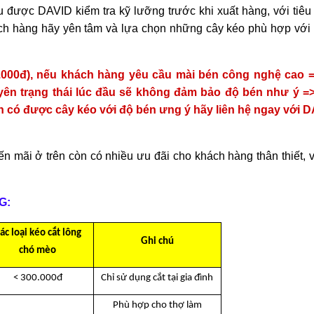
 được DAVID kiểm tra kỹ lưỡng trước khi xuất hàng, với tiêu
hách hàng hãy yên tâm và lựa chọn những cây kéo phù hợp với
0.000đ), nếu khách hàng yêu cầu mài bén công nghệ cao =
ên trạng thái lúc đầu sẽ không đảm bảo độ bén như ý => 
có được cây kéo với độ bén ưng ý hãy liên hệ ngay với D
n mãi ở trên còn có nhiều ưu đãi cho khách hàng thân thiết, 
G:
ác loại kéo cắt lông
Ghi chú
chó mèo
< 300.000đ
Chỉ sử dụng cắt tại gia đình
Phù hợp cho thợ làm