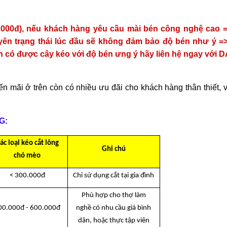
0.000đ), nếu khách hàng yêu cầu mài bén công nghệ cao =
ên trạng thái lúc đầu sẽ không đảm bảo độ bén như ý => 
có được cây kéo với độ bén ưng ý hãy liên hệ ngay với D
n mãi ở trên còn có nhiều ưu đãi cho khách hàng thân thiết, 
G:
ác loại kéo cắt lông
Ghi chú
chó mèo
< 300.000đ
Chỉ sử dụng cắt tại gia đình
Phù hợp cho thợ làm
00.000đ - 600.000đ
nghề có nhu cầu giá bình
dân, hoặc thực tập viên