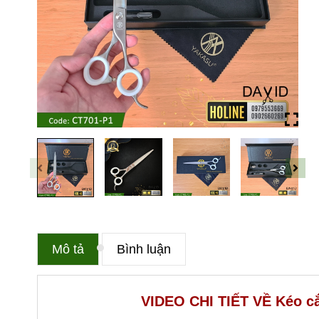
Mô tả
Bình luận
VIDEO CHI TIẾT VỀ
Kéo c