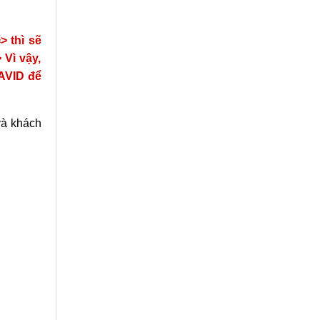
> thì sẽ
Vì vậy,
AVID để
và khách