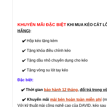
KHUYẾN MÃI ĐẶC BIỆT
KHI MUA
KÉO CẮT L
HÃNG)
:
✔️
Hộp kéo tặng kèm
✔️ Tặng khóa điều chỉnh kéo
✔️ Tặng dầu nhỏ chuyên dụng cho kéo
✔️ Tặng vòng su lót tay kéo
Đặc biệt:
✔️ Thời gian
bảo hành 12 tháng
,
đổi trả trong 
✔️ Khuyến mãi
mài bén hoàn toàn miễn phí
(m
Với kỹ thuật mài công nghệ cao của DAVID, kéo sau 