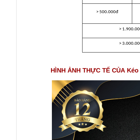
> 500.000đ
> 1.900.0
> 3.000.0
HÌNH ẢNH THỰC TẾ CỦA Kéo c