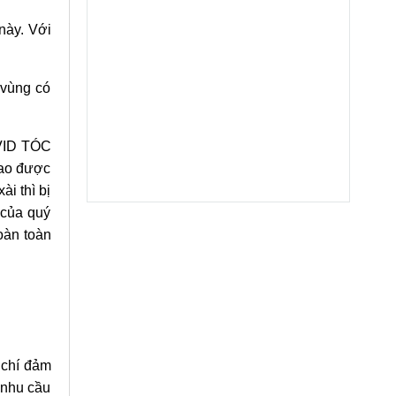
này. Với
 vùng có
AVID TÓC
cao được
ài thì bị
 của quý
oàn toàn
 chí đảm
 nhu cầu