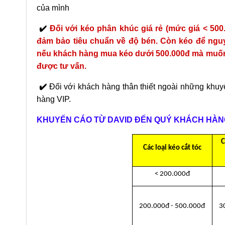
của mình
✔️
Đối với kéo phân khúc giá rẻ (mức giá < 50
đảm bảo tiêu chuẩn về độ bén. Còn kéo để nguy
nếu khách hàng mua kéo dưới 500.000đ mà muốn 
được tư vấn.
✔️
Đối với khách hàng thân thiết ngoài những khuyế
hàng VIP.
KHUYẾN CÁO TỪ DAVID ĐẾN QUÝ KHÁCH HÀN
C
Các loại kéo cắt tóc
< 200.000đ
200.000đ - 500.000đ
3