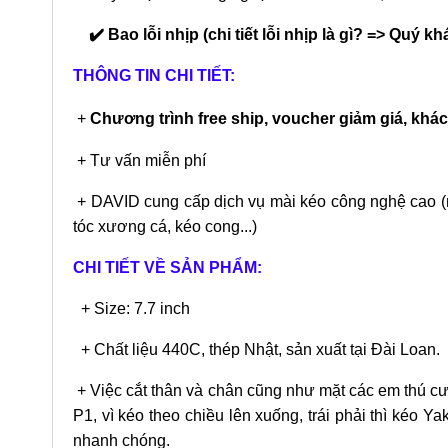
✔️ Bao lỗi nhịp (chi tiết lỗi nhịp là gì? => Quý
THÔNG TIN CHI TIẾT:
+
Chương trình free ship, voucher giảm giá, khác
+ Tư vấn miễn phí
+ DAVID cung cấp dịch vụ mài kéo công nghệ cao (mài 
tóc xương cá, kéo cong...)
CHI TIẾT VỀ SẢN PHẨM:
+ Size: 7.7 inch
+ Chất liệu 440C, thép Nhật, sản xuất tại Đài Loan.
+ Việc cắt thân và chân cũng như mặt các em thú c
P1, vì kéo theo chiều lên xuống, trái phải thì kéo 
nhanh chóng.