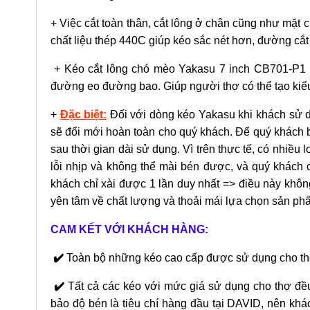
+ Việc cắt toàn thân, cắt lông ở chân cũng như mặt 
chất liệu thép 440C giúp kéo sắc nét hơn, đường cắ
+ Kéo cắt lông chó mèo Yakasu 7 inch CB701-P1 p
đường eo đường bao. Giúp người thợ có thể tạo kiể
+
Đặc biệt:
Đối với dòng kéo Yakasu khi khách sử dụ
sẽ đổi mới hoàn toàn cho quý khách. Để quý khách
sau thời gian dài sử dụng. Vì trên thực tế, có nhiều 
lỗi nhịp và không thể mài bén được, và quý khách 
khách chỉ xài được 1 lần duy nhất => điều này khô
yên tâm về chất lượng và thoải mái lựa chọn sản ph
CAM KẾT VỚI KHÁCH HÀNG:
✔️
Toàn bộ những kéo cao cấp được sử dụng cho t
✔️
Tất cả các kéo với mức giá sử dụng cho thợ đều
bảo độ bén là tiêu chí hàng đầu tại DAVID, nên k