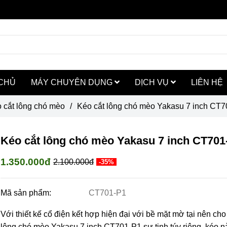
CHỦ
MÁY CHUYÊN DỤNG
DỊCH VỤ
LIÊN HỆ
 cắt lông chó mèo
/
Kéo cắt lông chó mèo Yakasu 7 inch CT
Kéo cắt lông chó mèo Yakasu 7 inch CT701
1.350.000đ
2.100.000đ
-35%
Mã sản phẩm:
CT701-P1
Với thiết kế cổ điện kết hợp hiện đại với bề mặt mờ tại nên cho
lông chó mèo Yakasu 7 inch CT701-P1 sự tinh túy riêng, kéo n