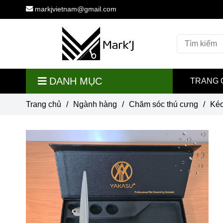
markjvietnam@gmail.com
DANH MỤC
TRANG 
Trang chủ
/
Ngành hàng
/
Chăm sóc thú cưng
/
Kéo