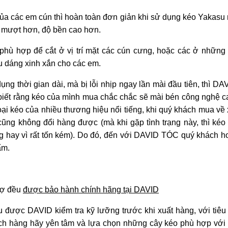
của các em cún thì hoàn toàn đơn giản khi sử dụng kéo Yakasu 
t mượt hơn, độ bền cao hơn.
hù hợp để cắt ở vị trí mặt các cún cưng, hoặc các ở những
u dáng xinh xắn cho các em.
ng thời gian dài, mà bị lỗi nhịp ngay lần mài đầu tiên, thì D
 biết rằng kéo của mình mua chắc chắc sẽ mài bén công nghệ 
loại kéo của nhiều thương hiệu nổi tiếng, khi quý khách mua về x
cũng không đổi hàng được (mà khi gặp tình trạng này, thì kéo
ng hay vì rất tốn kém). Do đó, đến với DAVID TÓC quý khách h
ẩm.
hợ đều
được bảo hành chính hãng tại DAVID
 được DAVID kiểm tra kỹ lưỡng trước khi xuất hàng, với tiêu
hách hàng hãy yên tâm và lựa chọn những cây kéo phù hợp với