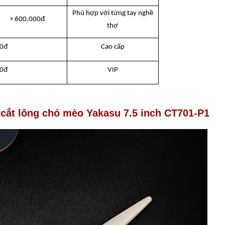
Phù hợp với từng tay nghề
> 600.000đ
thợ
00đ
Cao cấp
00đ
VIP
ắt lông chó mèo Yakasu 7.5 inch
CT701-P1