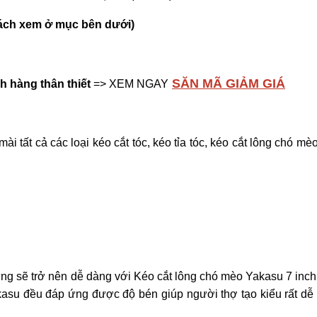
 khách xem ở mục bên dưới)
SĂN MÃ GIẢM GIÁ
h hàng thân thiết
=> XEM NGAY
tất cả các loại kéo cắt tóc, kéo tỉa tóc, kéo cắt lông chó mèo
ưng sẽ trở nên dễ dàng với Kéo cắt lông chó mèo Yakasu 7 inc
Yakasu đều đáp ứng được độ bén giúp người thợ tạo kiểu rất dễ