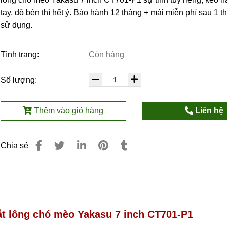
tay, độ bén thì hết ý. Bảo hành 12 tháng + mài miễn phí sau 1 th
sử dụng.
Tình trạng:
Còn hàng
Số lượng:
Thêm vào giỏ hàng
Liên hệ
Chia sẻ
ắt lông chó mèo Yakasu 7 inch
CT701-P1