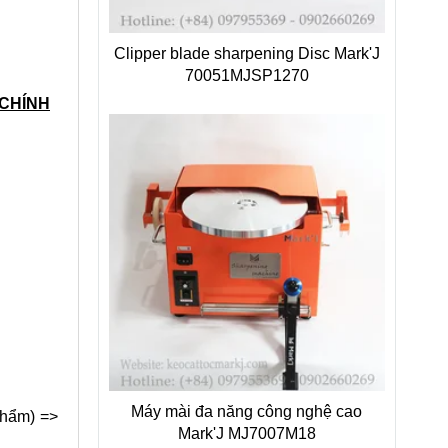
Clipper blade sharpening Disc Mark'J
70051MJSP1270
 CHÍNH
Máy mài đa năng công nghệ cao
phẩm) =>
Mark'J MJ7007M18