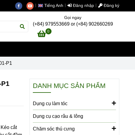
Tiếng Anh
Đăng nhập
Đăng ký
Gọi ngay
(+84) 979553669 or (+84) 902660269
0
701-P1
-P1
DANH MỤC SẢN PHẨM
Dụng cụ làm tóc
Dụng cụ cạo râu & lông
 Kéo cắt
Chăm sóc thú cưng
ày cắt đầm