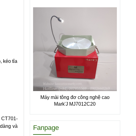
, kéo tỉa
Máy mài tông đơ công nghệ cao
Mark'J MJ7012C20
h CT701-
 dàng và
Fanpage