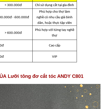
< 300.000đ
Chỉ sử dụng cắt tại gia đình
Phù hợp cho thợ làm
00.000đ - 600.000đ
nghề có nhu cầu giá bình
dân, hoặc thực tập viên
Phù hợp với từng tay nghề
> 600.000đ
thợ
00đ
Cao cấp
00đ
VIP
A Lưỡi tông đơ cắt tóc ANDY C801