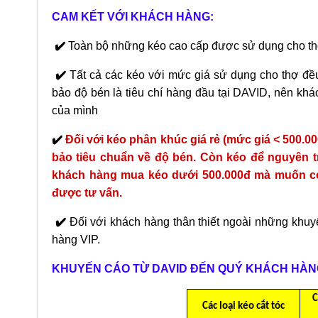
CAM KẾT VỚI KHÁCH HÀNG:
✔️
Toàn bộ những kéo cao cấp được sử dụng cho t
✔️
Tất cả các kéo với mức giá sử dụng cho thợ đều
bảo độ bén là tiêu chí hàng đầu tại DAVID, nên k
của mình
✔️
Đối với kéo phân khúc giá rẻ (mức giá < 500.0
bảo tiêu chuẩn về độ bén. Còn kéo để nguyên t
khách hàng mua kéo dưới 500.000đ mà muốn có
được tư vấn.
✔️
Đối với khách hàng thân thiết ngoài những khuyế
hàng VIP.
KHUYẾN CÁO TỪ DAVID ĐẾN QUÝ KHÁCH HÀN
C
Các loại kéo cắt tóc