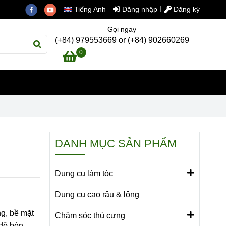
Tiếng Anh
Đăng nhập
Đăng ký
Gọi ngay
(+84) 979553669 or (+84) 902660269
0
DANH MỤC SẢN PHẨM
Dụng cụ làm tóc
Dụng cụ cạo râu & lông
g, bề mặt
Chăm sóc thú cưng
 độ bén