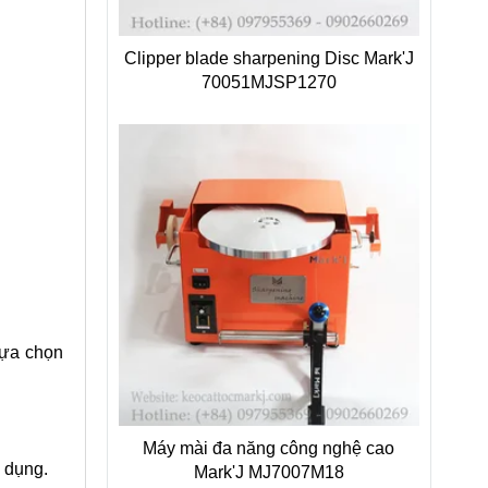
Clipper blade sharpening Disc Mark'J
70051MJSP1270
lựa chọn
Máy mài đa năng công nghệ cao
ử dụng.
Mark'J MJ7007M18