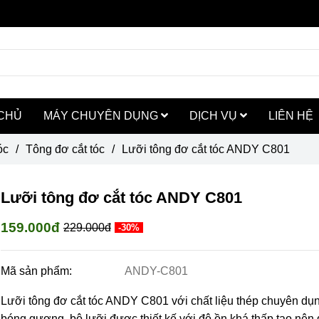
CHỦ
MÁY CHUYÊN DỤNG
DỊCH VỤ
LIÊN HỆ
óc
/
Tông đơ cắt tóc
/
Lưỡi tông đơ cắt tóc ANDY C801
Lưỡi tông đơ cắt tóc ANDY C801
159.000đ
229.000đ
-30%
Mã sản phẩm:
ANDY-C801
Lưỡi tông đơ cắt tóc ANDY C801 với chất liệu thép chuyên dụn
bóng gương, bộ lưỡi được thiết kế với độ ồn khá thấp tạo nên