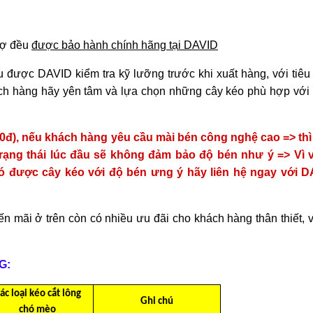
hợ đều
được bảo hành chính hãng tại DAVID
 được DAVID kiểm tra kỹ lưỡng trước khi xuất hàng, với tiêu
hách hàng hãy yên tâm và lựa chọn những cây kéo phù hợp với
00đ), nếu khách hàng yêu cầu mài bén công nghệ cao => th
rạng thái lúc đầu sẽ không đảm bảo độ bén như ý => Vì v
 được cây kéo với độ bén ưng ý hãy liên hệ ngay với D
n mãi ở trên còn có nhiều ưu đãi cho khách hàng thân thiết, 
G:
ác loại kéo cắt lông
Ghi chú
chó mèo