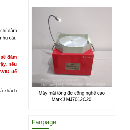
 chí đảm
 nhu cầu
ì sẽ đảm
ậy, nếu
AVID để
và khách
Máy mài tông đơ công nghệ cao
Mark'J MJ7012C20
Fanpage