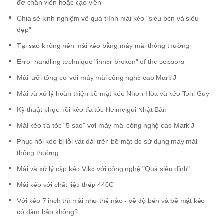
đơ chấn viền hoặc cạo viền
Chia sẻ kinh nghiệm về quá trình mài kéo "siêu bén và siêu
đẹp"
Tại sao không nên mài kéo bằng máy mài thông thường
Error handling technique "inner broken" of the scissors
Mài lưỡi tông đơ với máy mài công nghệ cao Mark'J
Mài và xử lý hoàn thiện bề mặt kéo Nhơn Hòa và kéo Toni Guy
Kỹ thuật phục hồi kéo tỉa tóc Heimeigui Nhật Bản
Mài kéo tỉa tóc "5 sao" với máy mài công nghệ cao Mark'J
Phục hồi kéo bị lỗi vát dài trên bề mặt do sử dụng máy mài
thông thường
Mài và xử lý cặp kéo Viko với công nghệ "Quá siêu đỉnh"
Mài kéo với chất liệu thép 440C
Với kéo 7 inch thì mài như thế nào - về độ bén và bề mặt kéo
có đảm bảo không?