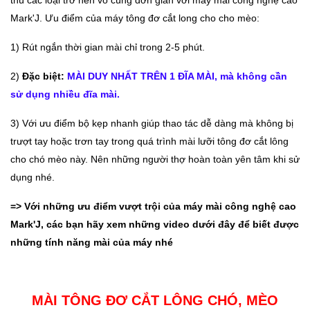
thú các loại trở nên vô cùng đơn giản với máy mài công nghệ cao
Mark'J. Ưu điểm của máy tông đơ cắt long cho cho mèo:
1) Rút ngắn thời gian mài chỉ trong 2-5 phút.
2)
Đặc biệt:
MÀI DUY NHẤT TRÊN 1 ĐĨA MÀI, mà không cần
sử dụng nhiều đĩa mài.
3) Với ưu điểm bộ kẹp nhanh giúp thao tác dễ dàng mà không bị
trượt tay hoặc trơn tay trong quá trình mài lưỡi tông đơ cắt lông
cho chó mèo này. Nên những người thợ hoàn toàn yên tâm khi sử
dụng nhé.
=> Với những ưu điểm vượt trội của máy mài công nghệ cao
Mark'J, các bạn hãy xem những video dưới đây để biết được
những tính năng mài của máy nhé
MÀI TÔNG ĐƠ CẮT LÔNG CHÓ, MÈO