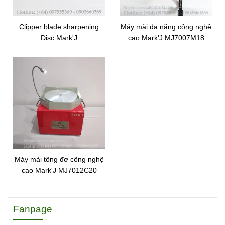
Clipper blade sharpening
Máy mài đa năng công nghệ
Disc Mark'J
cao Mark'J MJ7007M18
70051MJSP1270
Máy mài tông đơ công nghệ
cao Mark'J MJ7012C20
Fanpage