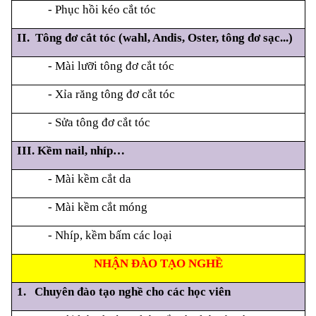
- Phục hồi kéo cắt tóc
II. Tông đơ cắt tóc (wahl, Andis, Oster, tông đơ sạc...)
- Mài lưỡi tông đơ cắt tóc
- Xỉa răng tông đơ cắt tóc
- Sửa tông đơ cắt tóc
III. Kềm nail, nhíp…
- Mài kềm cắt da
- Mài kềm cắt móng
- Nhíp, kềm bấm các loại
NHẬN ĐÀO TẠO NGHỀ
1.
Chuyên đào tạo nghề cho các học viên