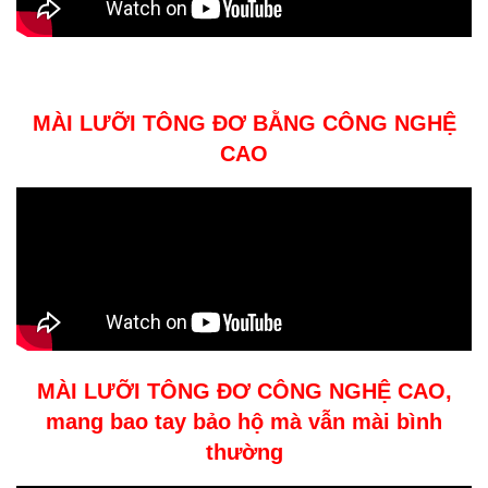
MÀI LƯỠI TÔNG ĐƠ BẰNG CÔNG NGHỆ
CAO
MÀI LƯỠI TÔNG ĐƠ CÔNG NGHỆ CAO,
mang bao tay bảo hộ mà vẫn mài bình
thường